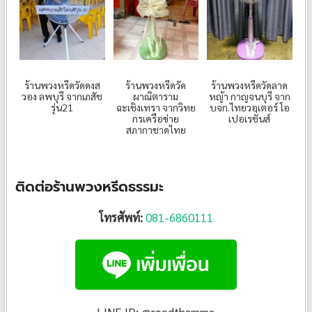
ร้านพวงหรีดวัด
ร้านพวงหรีดวัดลาด
ร้านพวงหรีดวัดดงส
ผาณิตาราม
หญ้า กาญจนบุรี จาก
วอง ลพบุรี จากเภสัช
ฉะเชิงเทรา จากวิทย
บจก.ไทยวอเตอร์ โอ
รุ่น21
กรเครือข่าย
เปอเรชั่นส์
สภากาชาดไทย
ติดต่อร้านพวงหรีดธรรมะ
โทรศัพท์:
081-6860111
LINE ID: @reedthamma