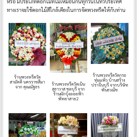
หรือ มีประเภทดอกไม้ที่ไม่เหมือนกันทุกวันในทั่วประเทศ
ทางเราจะใช้ดอกไม้สีใกล้เคียงในการจัดพวงหรีดให้กับท่าน
ร้านพวงหรีดวัดกระ
ร้านพวงหรีดวัด
ทุ่มแพ้ว บ้านสร้าง
สามัคคี นครราชสีมา
ร้านพวงหรีดวัดเนิน
ปราจีนบุรี จากบริษัท
จาก คุณณัฐธร
สุธาวาส ชลบุรี จาก
พันธวณิช
ร้านผักบุ้งลอยฟ้า
พัทยาสาย2