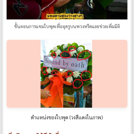
ขั้นตอนการแซมใบพุดเพื่ออุดรูบนพวงหรีดและช่วยเพิ่มมิติ
ตำแหน่งของใบพุด (วงสีแดงในภาพ)