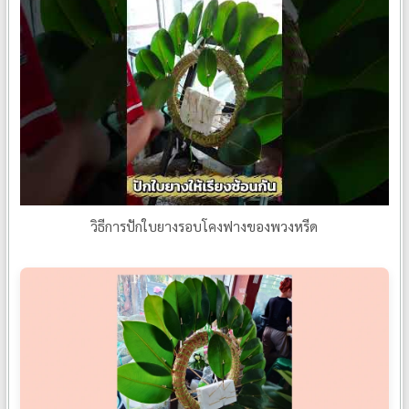
วิธีการปักใบยางรอบโคงฟางของพวงหรีด