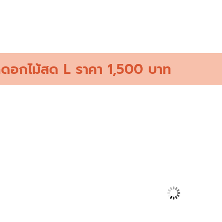
พวงหรีดดอกไม้สด M06
฿
1,300
ดอกไม้สด L ราคา 1,500 บาท