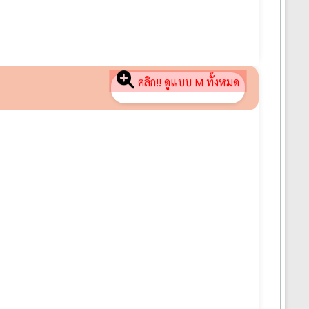
คลิก!! ดูแบบ M ทั้งหมด