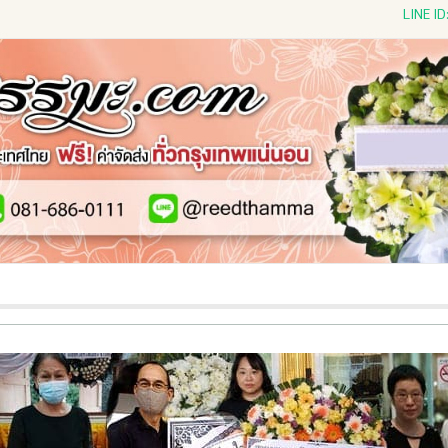
LINE I
ีดดอกไม้สด
พวงหรีดพัดลม
พวงหรีดผ้าห่ม
พวงหรีดขอ