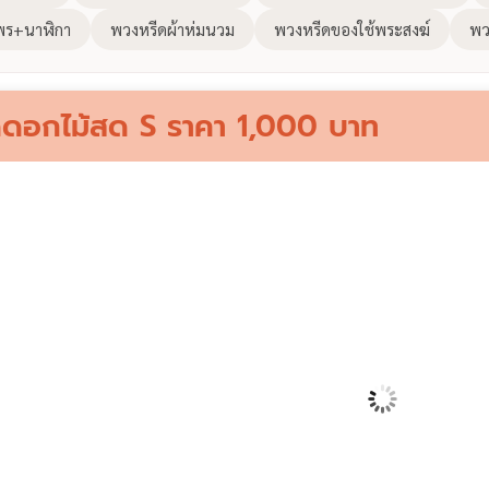
พร+นาฬิกา
พวงหรีดผ้าห่มนวม
พวงหรีดของใช้พระสงฆ์
พว
ดอกไม้สด S ราคา 1,000 บาท