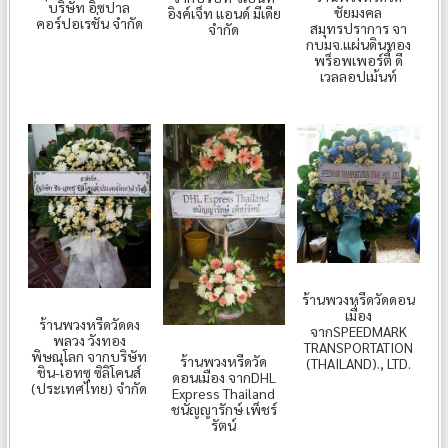
บริษัท อิซปาล
ชัยมงคล
อิงค์เจ็ท แอนด์ มีเดีย
คอร์ปอเรชั่น จำกัด
สมุทรปราการ จา
จำกัด
กบมจ.แผ่นดินทอง
พร็อพเพอร์ตี้ ดี
เวลลอปเม้นท์
ร้านพวงหรีดวัดดอน
เมื่อง
ร้านพวงหรีดวัดดง
จากSPEEDMARK
พลวง วังทอง
TRANSPORTATION
พิษณุโลก จากบริษัท
ร้านพวงหรีดวัด
(THAILAND)., LTD.
ชิน-เอทซุ ซิลิโคนส์
ดอนเมือง จากDHL
(ประเทศไทย) จำกัด
Express Thailand
ชนัญญารักษ์ เพ็ชร์
รัตน์