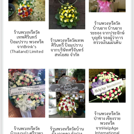
ร้านพวงหรีดวัด
บ้านฉาง บ้านฉาง
ร้านพวงหรีดวัด
ระยอง จากประจักษ์
เทพศิรินทร์
บุญยัง รองผู้ว่าการ
ร้านพวงหรีดวัดเทพ
ป้อมปราบ พวงหรีด
ตรวจเงินแผ่นดิน
ศิรินทรื ป้อมปราบ
จากBrink’s
จากบริษัทศรีจันทร์
(Thailand) Limited
สหโอสถ จำกัด
ร้านพวงหรีดวัด
ป่าซาง เชียงราย
พวงหรีด
จากHelpAge
ร้านพวงหรีดวัด
ร้านพวงหรีดวัดบ้าน
International
บ้านนาเก่า ศรีราชา
ผึ้ง เกาะคา ลำปาง