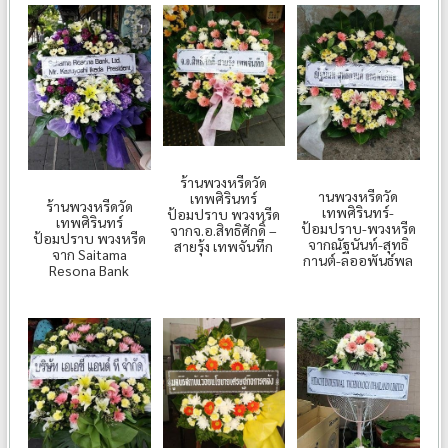
ร้านพวงหรีดวัด
านพวงหรีดวัด
เทพศิรินทร์
ร้านพวงหรีดวัด
เทพศิรินทร์-
ป้อมปราบ พวงหรีด
เทพศิรินทร์
ป้อมปราบ-พวงหรีด
จากจ.อ.สิทธิศักดิ์ –
ป้อมปราบ พวงหรีด
จากณัฐนันท์-สุทธิ
สายรุ้ง เทพจันทึก
จาก Saitama
กานต์-ลออพันธ์พล
Resona Bank