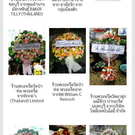
ชลบุรี จากคุณอำนาจ
จาก อาลัยรัก จาก
มังกรพันธุ์ BAKER
กลุ่มน้องฮัก
TILLY (THAILAND)
ร้านพวงหรีดวัดป่า
ร้านพวงหรีดวัดป่า
ท่อ พวงหรีดจาก
ท่อ พวงหรีด
จากMr.William C.
จากBrink’s
ร้านพวงหรีดวัดผาสุก
Reinsch
(Thailand) Limited
มณีจักร ปากเกร็ด
นนทบุรี จากบริษัท
โพลีเทคโนโลยี จำกัด