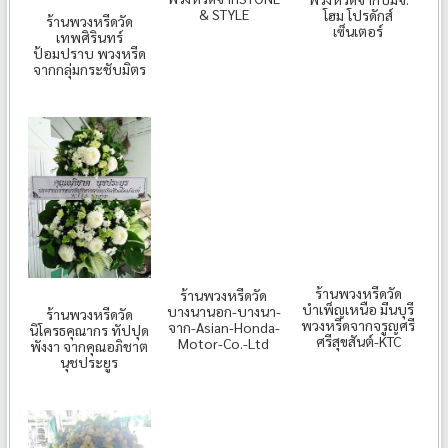
& STYLE
โฮม โปรดักส์
ร้านพวงหรีดวัด
เซ็นเตอร์
เทพศิรินทร์
ป้อมปราบ พวงหรีด
จากกลุ่มกระชับมิตร
ร้านพวงหรีดวัด
ร้านพวงหรีดวัด
บำเพ็ญเหนือ มีนบุรี
บางนานอก-บางนา-
ร้านพวงหรีดวัด
พวงหรีดจากจรูญศรี
จาก-Asian-Honda-
นิโครธคุณากร ทัปปุด
ศรีสุขสันต์-KTC
Motor-Co.-Ltd
พังงา จากคุณอภิชาต
นุชประยูร