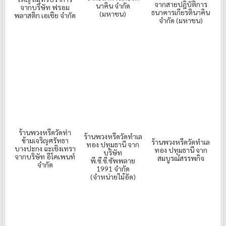
จากสายปฎิบัติการ
นาคิน จำกัด
จากบริษัท ฟรอม
ธนาคารเกียรตินาคิน
(มหาชน)
พลาสติก เอเชีย จำกัด
จำกัด (มหาชน)
ร้านพวงหรีดวัดท่า
ร้านพวงหรีดวัดทำเล
ข้ามเจริญศรัทธา
ร้านพวงหรีดวัดทำเล
ทอง ปทุมธานี จาก
บางปะกง ฉะเชิงเทรา
ทอง ปทุมธานี จาก
บริษัท
จากบริษัท อีโคเพนท์
สมบูรณ์สรรพกิจ
พี.ซี.ซี.ซัพพลาย
จำกัด
1991 จำกัด
(จำหน่ายไม้อัด)