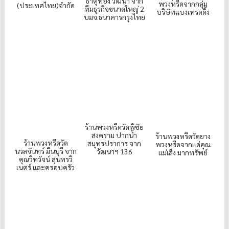
ธาตุทอง วัฒนา จาก
พวงหรีดจากกลุ่ม
(ประเทศไทย)จำกัด
ทีมธุรกิจขนาดใหญ่ 2
บริษัทแบงเทรดดิ้ง
บมจ.ธนาคารกรุงไทย
ร้านพวงหรีดวัดพิชัย
สงคราม ปากน้ำ
ร้านพวงหรีดวัดยาง
ร้านพวงหรีดวัด
สมุทรปราการ จาก
พวงหรีดจากแด่คุณ
นวลจันทร์ มีนบุรี จาก
วัฒนาฯ 136
แม่เส็ง มากทรัพย์
คุณวิทวัจน์ สุนทรวิ
เนตร์ และครอบครัว