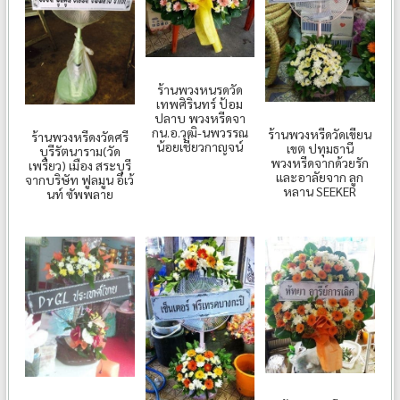
ร้านพวงหนรดวัด
เทพศิรินทร์ ป้อม
ปลาบ พวงหรีดจา
กน.อ.วุฒิ-นพวรรณ
ร้านพวงหรีดวัดเขียน
ร้านพวงหรีดงวัดศรี
น้อยเชี่ยวกาญจน์
เขต ปทุมธานี
บุรีรัตนาราม(วัด
พวงหรีดจากด้วยรัก
เพรียว) เมือง สระบุรี
และอาลัยจาก ลูก
จากบริษัท ฟูลมูน อีเว้
หลาน SEEKER
นท์ ซัพพลาย