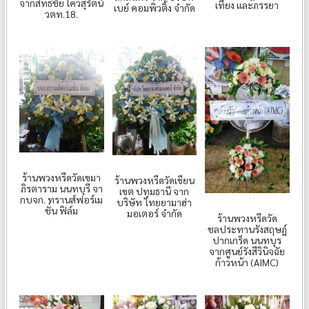
จากสิทธิชัย โควสุรัตน์
เที่ยง และภรรยา
เบย์ คอมพิวติ้ง จำกัด
วตท.18.
ร้านพวงหรีดวัดเขมา
ร้านพวงหรีดวัดเขียน
ภิรตาราม นนทบุรี จา
เขต ปทุมธานี จาก
กบจก. ทรานส์ฟอร์เม
บริษัท ไทยยามาฮ่า
ชั่น ฟิล์ม
มอเตอร์ จำกัด
ร้านพวงหรีดวัด
ชลประทานรังสฤษฎ์
ปากเกร็ด นนทบุร
จากศูนย์รังสีวินิจฉัย
ก้าวหน้า (AIMC)