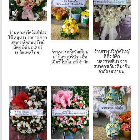
ร้านพวงหรีดวัดสำโรง
ใต้ สมุทรปราการ จาก
สหกรณ์ออมทรัพย์
มิตซูบิชิ มอเตอร์
ร้านพวงหรีดวัดใหญ่
ร้านพวงหรีดวัดเสียน
(ประเทศไทย)
สีคิ้ว สัคิ้ว
นารี จากบริษัท เอ็ช
นครราชสีมา จาก
เอ็มซี โปลีเมอส์ จำกัด
ธนาคารเกียรตินาคิน
จำกัด (มหาชน)