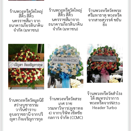
ร้านพวงหรีดวัดใหญ่
ร้านพวงหรีดวัดพระ
ร้านพวงหรีดวัดใหญ่
สีคิ้ว สีคิ้ว
ศรีมหาธาตุ พวงหรีด
สีคิ้ว สีคิ้ว
นครราชสีมาจาก
จากสายสวรรค์ ขยัน
นครราชสีมา จาก
ธนาคารเกียรตินาคิน
ยิ่ง
ธนาคารเกียรตินาคิน
จำกัด (มหาชน)
จำกัด (มหาชน)
ร้านพวงหรีดวัดสำโรง
ใต้ สมุทรปราการ
ร้านพวงหรีดวัดสระ
ร้านพวงหรีดวัดมูลนิธิ
พวงหรีดจากNitto
เกศ ราช
สว่างบูชาธรรม
Header Turbo
วรมหาวิหาร(ภูเขาทอ
วารินชำราบ
ง) จากบริษัท เชิดชัย
อุบลราชธานี จากปริ
กลการ จำกัด (CCMC)
ญดา กิจเจริญการกุล