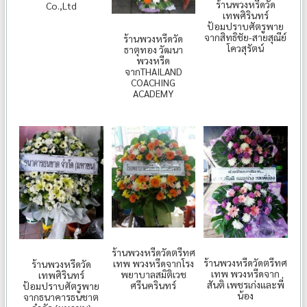
ร้านพวงหรีดวัด
Co.,Ltd
เทพศิรินทร์
ป้อมปราบศัตรูพาย
จากสิทธิชัย-สายสุณีย์
ร้านพวงหรีดวัด
โควสุรัตน์
ธาตุทอง วัฒนา
พวงหรีด
จากTHAILAND
COACHING
ACADEMY
ร้านพวงหรีดวัดตรีทศ
ร้านพวงหรีดวัดตรีทศ
เทพ พวงหรีดจากโรง
ร้านพวงหรีดวัด
เทพ พวงหรีดจาก
พยาบาลสมิติเวช
เทพศิรินทร์
สันติ เพชรเก่งและพี่
ศรีนครินทร์
ป้อมปราบศัตรูพาย
น้อง
จากธนาคารธนชาต