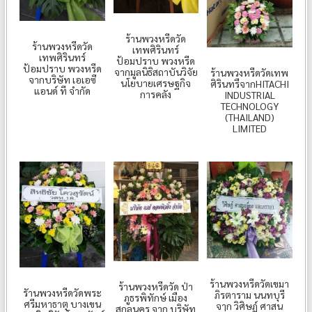
ร้านพวงหรีดวัด
ร้านพวงหรีดวัด
เทพศิรินทร์
เทพศิรินทร์
ป้อมปราบ พวงหรีด
ป้อมปราบ พวงหรีด
จากมูลนิธิสถาบันวิจัย
ร้านพวงหรีดวัดเทพ
จากบริษัท เอเอซี
นโยบายเศรษฐกิจ
ศิรินทรืจากHITACHI
แอนด์ ที จำกัด
การคลัง
INDUSTRIAL
TECHNOLOGY
(THAILAND)
LIMITED
ร้านพวงหรีดวัดเขมา
ร้านพวงหรีดวัด ป่า
รัานพวงหรีดวัดพระ
ภิรตาราม นนทบุรี
ภูธรพิทักษ์ เมือง
ศรีมหาธาตุ บางเขน
จาก วิศิษฏ์ ศาสน
สกลนคร จาก บริษัท