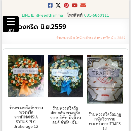
Skip
to
LINE ID: @reedthamma
โทรศัพท์:
081-6860111
content
ส่งพวงหรีด มิ.ย.2559
เมนู
ร้านพวงหรีด (หน้าหลัก)
»
ส่งพวงหรีด มิ.ย.2559
ร้านพวงหรีดวัดยจาง
ร้านพวงหรีดวัด
พวงหรีด
มักกะสัน พวงหรีด
ร้านพวงหรีดวัดมกุฏ
จากFINANSIA
จากบริษัท บิวตี้ เบ
กษัตริยาราม
SYRUS PLC.
ลนด์ จำกัด (อั๋น)
พวงหรีดจากTRAFS
Brokerage 12
13