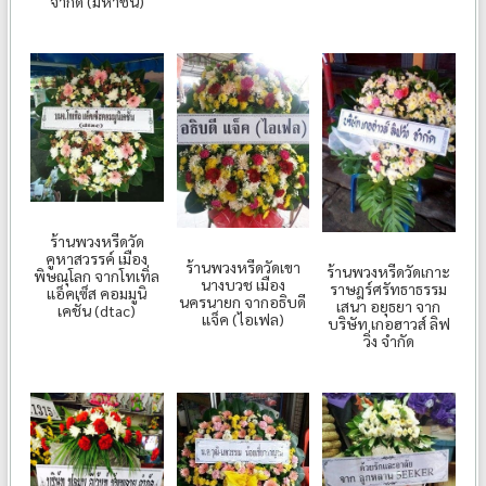
จำกัด (มหาชน)
ร้านพวงหรีดวัด
คูหาสวรรค์ เมือง
ร้านพวงหรีดวัดเขา
ร้านพวงหรีดวัดเกาะ
พิษณุโลก จากโทเทิ่ล
นางบวช เมือง
ราษฎร์ศรัทธาธรรม
แอ็คเซ็ส คอมมูนิ
นครนายก จากอธิบดี
เสนา อยุธยา จาก
เคชั่น (dtac)
แจ็ค (ไอเฟล)
บริษัท เกอฮาวส์ ลิฟ
วิ่ง จำกัด