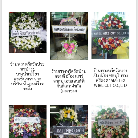
ร้านพวงหรีดวัดประ
ชาบำรุ่ง
ร้านพวงหรีดวัดบาง
ร้านพวงหรีดวัดบ้าน
บางน้ำเปรี้ยว
เป้ง เมือง ชลบุรี พวง
ดอนดี เมือง แพร่
ฉะเชิงเทรา จาก
หรีดจตากMETEX
จากบ.เอสแอนด์พี
บริษัท พีแอนด์วี เท
WIRE CUT CO.,LTD
ซินดิเคทจำกัด
รดดิ้ง
(มหาชน)