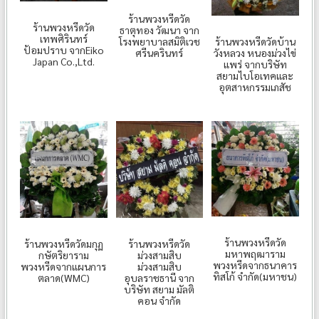
ร้านพวงหรีดวัด
ร้านพวงหรีดวัด
ธาตุทอง วัฒนา จาก
เทพศิรินทร์
โรงพยาบาลสมิติเวช
ร้านพวงหรีดวัดบ้าน
ป้อมปราบ จากEiko
ศรีนครินทร์
วังหลวง หนองม่วงไข่
Japan Co.,Ltd.
แพร่ จากบริษัท
สยามไบโอเทคและ
อุตสาหกรรมเภสัช
ร้านพวงหรีดวัด
ร้านพวงหรีดวัดมกุฏ
ร้านพวงหรีดวัด
มหาพฤฒาราม
กษัตริยาราม
ม่วงสามสิบ
พวงหรีดจากธนาคาร
พวงหรีดจากแผนการ
ม่วงสามสิบ
ทิสโก้ จำกัด(มหาชน)
ตลาด(WMC)
อุบลราชธานี จาก
บริษัท สยาม มัลติ
คอน จำกัด