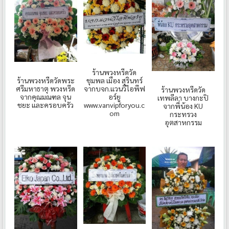
ร้านพวงหรีดวัด
ชุมพล เมือง สุรินทร์
ร้านพวงหรีดวัดพระ
จากบจก.แวนวีไอพีฟ
ศรีมหาธาตุ พวงหรีด
ร้านพวงหรีดวัด
อร์ยู
จากคุณมณฑล จุน
เทพลีลา บางกะปิ
www.vanvipforyou.c
ชยะ และครอบครัว
จากพี่น้อง KU
om
กระทรวง
อุตสาหกรรม