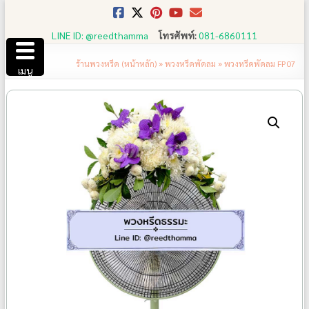
Skip
to
LINE ID: @reedthamma
โทรศัพท์:
081-6860111
content
ร้านพวงหรีด (หน้าหลัก)
»
พวงหรีดพัดลม
»
พวงหรีดพัดลม FP07
เมนู