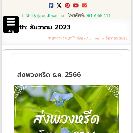
Skip
to
LINE ID: @reedthamma
โทรศัพท์:
081-6860111
content
Month:
ธันวาคม 2023
เมนู
ร้านพวงหรีด (หน้าหลัก)
»
Archives for ธันวาคม 2023
ส่งพวงหรีด ธ.ค. 2566