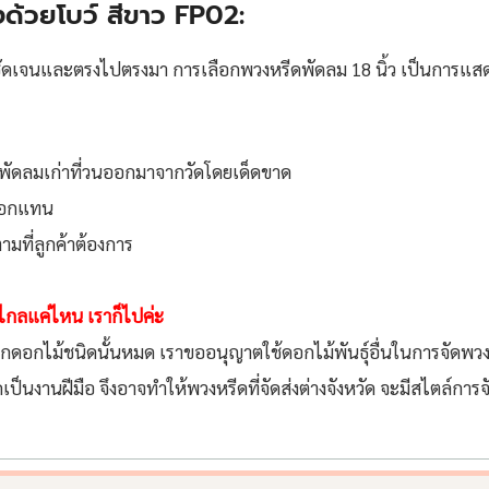
งด้วยโบว์ สีขาว FP02:
่างชัดเจนและตรงไปตรงมา การเลือกพวงหรีดพัดลม 18 นิ้ว เป็นการแส
้พัดลมเก่าที่วนออกมาจากวัดโดยเด็ดขาด
ต๊อกแทน
มที่ลูกค้าต้องการ
ว่าไกลแค่ไหน เราก็ไปค่ะ
ากดอกไม้ชนิดนั้นหมด เราขออนุญาตใช้ดอกไม้พันธุ์อื่นในการจัดพวง
็นงานฝีมือ จึงอาจทำให้พวงหรีดที่จัดส่งต่างจังหวัด จะมีสไตล์การจ