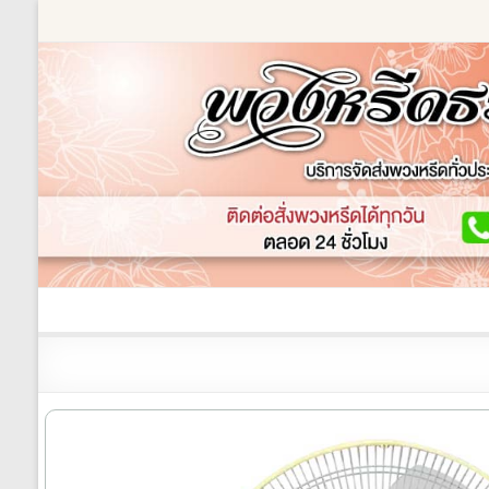
Skip
to
content
ร้านพวงหรีด
เกี่ยวกับเรา
พวงหรีดหรู
พวงหร
ร้าน
พวงหรีด
ธรรมะ
ส่ง