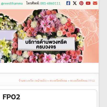
D: @reedthamma
โทรศัพท์:
081-6860111
งใช้
ขั้นตอนการสั่ง
ประวัติส่งพวงหรีด
ติดต่อ
ร้านพวงหรีด (หน้าหลัก)
»
พวงหรีดพัดลม
»
พวงหรีดพัดลม FP02
ม FP02