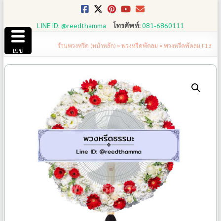
Skip
to
LINE ID: @reedthamma
โทรศัพท์:
081-6860111
content
ร้านพวงหรีด (หน้าหลัก)
»
พวงหรีดพัดลม
»
พวงหรีดพัดลม F13
เมนู