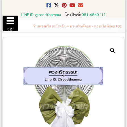
Skip
to
LINE ID: @reedthamma
โทรศัพท์:
081-6860111
content
ร้านพวงหรีด (หน้าหลัก)
»
พวงหรีดพัดลม
»
พวงหรีดพัดลม F02
เมนู