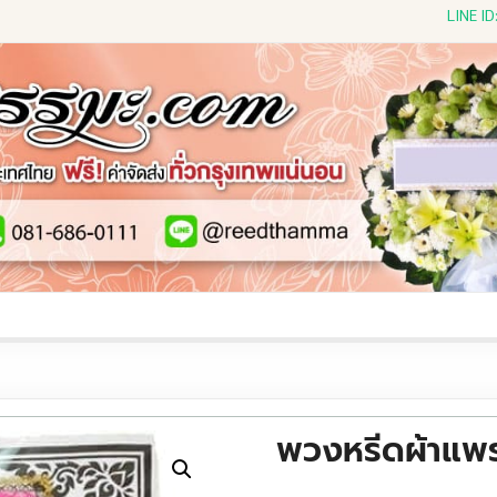
LINE I
ีดดอกไม้สด
พวงหรีดพัดลม
พวงหรีดผ้าห่ม
พวงหรีดขอ
พวงหรีดผ้าแพ