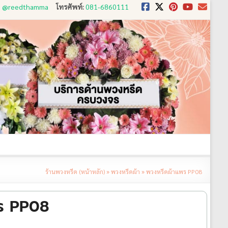
D: @reedthamma
โทรศัพท์:
081-6860111
งใช้
ขั้นตอนการสั่ง
ประวัติส่งพวงหรีด
ติดต่อ
ร้านพวงหรีด (หน้าหลัก)
»
พวงหรีดผ้า
»
พวงหรีดผ้าแพร PP08
ร PP08