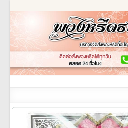
Skip
to
content
ร้านพวงหรีด
เกี่ยวกับเรา
พวงหรีดหรู
พวงหร
ร้าน
พวงหรีด
ธรรมะ
ส่ง