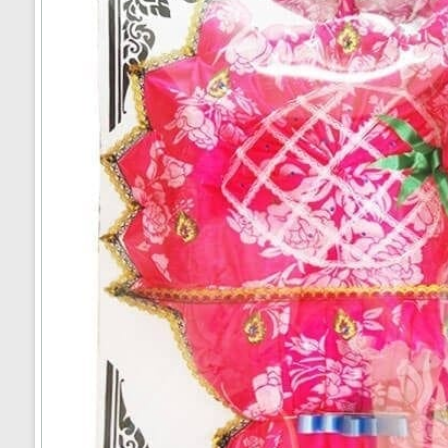
ได้
ทั่ว
ประเทศ
ร้าน
พวงหรีด
ส่ง
พวงหรีด
ทั่ว
ประเทศ