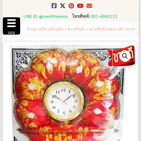
Skip
to
LINE ID: @reedthamma
โทรศัพท์:
081-6860111
content
ร้านพวงหรีด (หน้าหลัก)
»
พวงหรีดผ้า
»
พวงหรีดผ้าแพรนาฬิกา PC03
เมนู