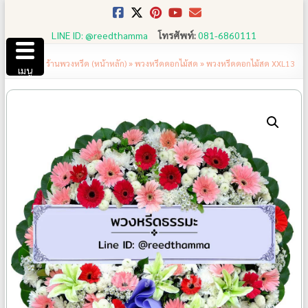
Skip
to
LINE ID: @reedthamma
โทรศัพท์:
081-6860111
content
ร้านพวงหรีด (หน้าหลัก)
»
พวงหรีดดอกไม้สด
»
พวงหรีดดอกไม้สด XXL13
เมนู