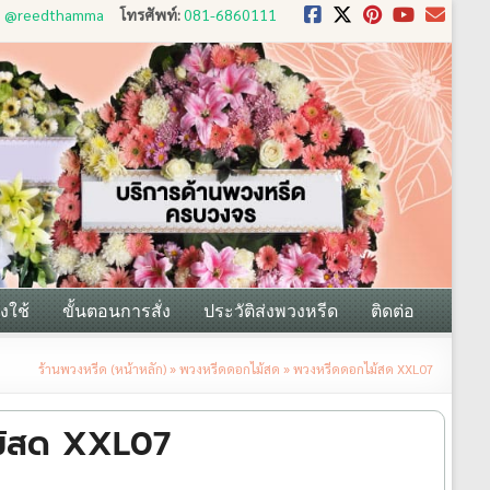
D: @reedthamma
โทรศัพท์:
081-6860111
งใช้
ขั้นตอนการสั่ง
ประวัติส่งพวงหรีด
ติดต่อ
ร้านพวงหรีด (หน้าหลัก)
»
พวงหรีดดอกไม้สด
»
พวงหรีดดอกไม้สด XXL07
ม้สด XXL07