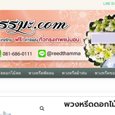
LINE I
ีดดอกไม้สด
พวงหรีดพัดลม
พวงหรีดผ้าห่ม
พวงหรีดขอ
พวงหรีดดอกไ