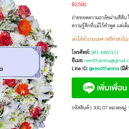
฿
2,500
ถ่ายทอดความอาลัยผ่านสีสัน 
ความรู้สึกที่แม้ไร้คำพูด แต่
ส่งได้ทั่วประเทศ (ฟรีค่าส่งใน
โทรศัพท์:
081-6860111
อีเมล:
reedthamma@gmail.
Line ID:
@reedthamma
(มีต
รหัสสินค้า:
XXL07
หมวดหมู่: