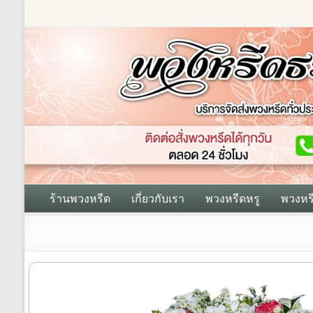
Skip
to
content
ร้านพวงหรีด
เกี่ยวกับเรา
พวงหรีดหรู
พวงหร
ร้าน
พวงหรีด
ธรรมะ
ส่ง