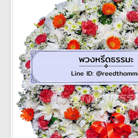
ได้
ทั่ว
ประเทศ
ร้าน
พวงหรีด
ส่ง
พวงหรีด
ทั่ว
ประเทศ