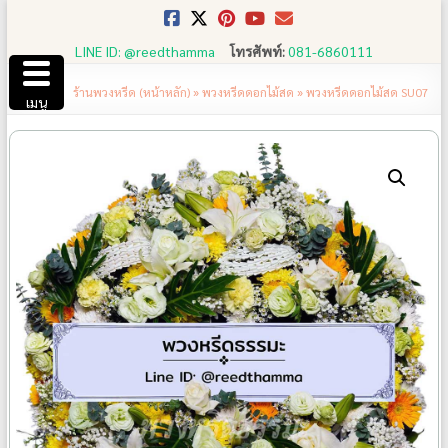
Skip
to
LINE ID: @reedthamma
โทรศัพท์:
081-6860111
content
ร้านพวงหรีด (หน้าหลัก)
»
พวงหรีดดอกไม้สด
»
พวงหรีดดอกไม้สด SU07
เมนู