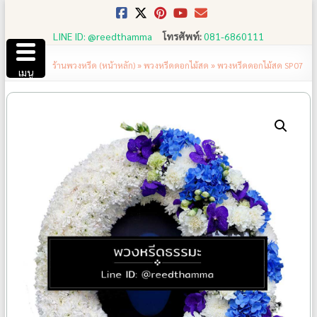
Skip
to
LINE ID: @reedthamma
โทรศัพท์:
081-6860111
content
ร้านพวงหรีด (หน้าหลัก)
»
พวงหรีดดอกไม้สด
»
พวงหรีดดอกไม้สด SP07
เมนู