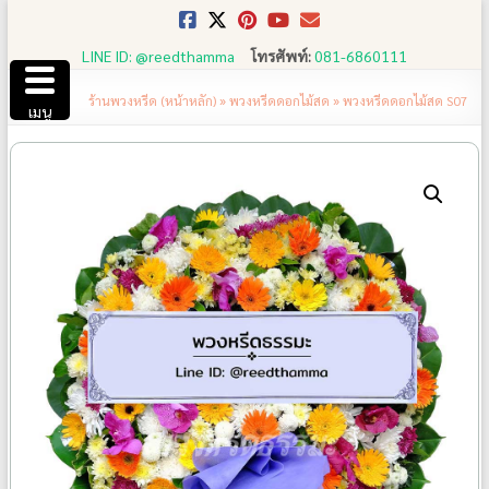
Skip
to
LINE ID: @reedthamma
โทรศัพท์:
081-6860111
content
ร้านพวงหรีด (หน้าหลัก)
»
พวงหรีดดอกไม้สด
»
พวงหรีดดอกไม้สด S07
เมนู