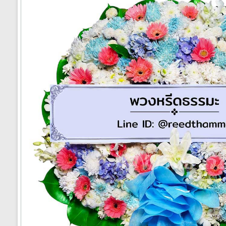
ได้
ทั่ว
ประเทศ
ร้าน
พวงหรีด
ส่ง
พวงหรีด
ทั่ว
ประเทศ