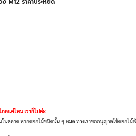
่วง M12 ราคาประหยัด
ว่าไกลแค่ไหน เราก็ไปค่ะ
ิมาณในตลาด หากดอกไม้ชนิดนั้น ๆ หมด ทางเราขออนุญาตใช้ดอกไม้พันธ