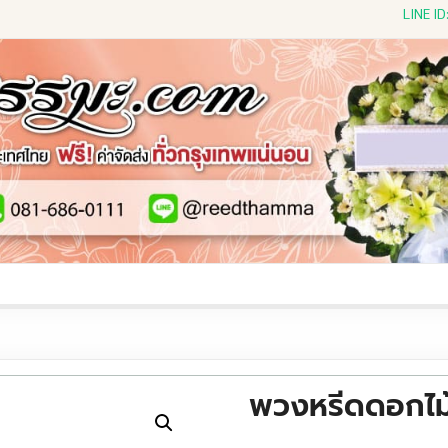
LINE I
ีดดอกไม้สด
พวงหรีดพัดลม
พวงหรีดผ้าห่ม
พวงหรีดขอ
พวงหรีดดอกไม