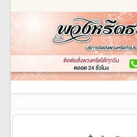
Skip
to
content
ร้านพวงหรีด
เกี่ยวกับเรา
พวงหรีดหรู
พวงหร
ร้าน
พวงหรีด
ธรรมะ
ส่ง