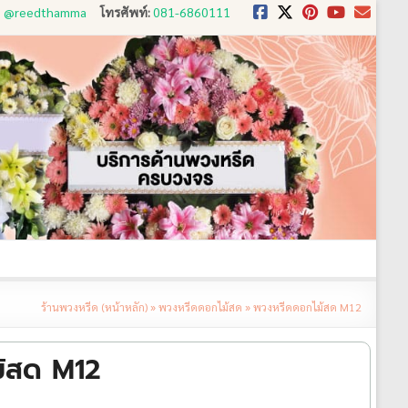
D: @reedthamma
โทรศัพท์:
081-6860111
งใช้
ขั้นตอนการสั่ง
ประวัติส่งพวงหรีด
ติดต่อ
ร้านพวงหรีด (หน้าหลัก)
»
พวงหรีดดอกไม้สด
»
พวงหรีดดอกไม้สด M12
้สด M12