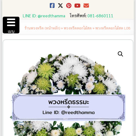
Skip
to
LINE ID: @reedthamma
โทรศัพท์:
081-6860111
content
ร้านพวงหรีด (หน้าหลัก)
»
พวงหรีดดอกไม้สด
»
พวงหรีดดอกไม้สด L08
เมนู