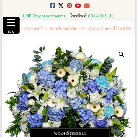
Skip
to
LINE ID: @reedthamma
โทรศัพท์:
081-6860111
content
ร้านพวงหรีด (หน้าหลัก)
»
พวงหรีดดอกไม้สด
»
พวงหรีดกระดานดอกไม้สด EX09
เมนู