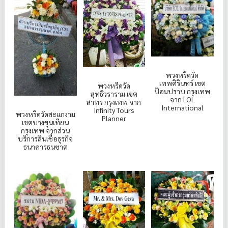
พวงหรีดวัด
เทพศิรินทร์ เขต
พวงหรีดวัด
ป้อมปราบ กรุงเทพ
สุทธิวราราม เขต
จาก LOL
สาทร กรุงเทพ จาก
International
Infinity Tours
พวงหรีดวัดสะแกงาม
Planner
เขตบางขุนเทียน
กรุงเทพ จากส่วน
บริการสินเชื่อธุรกิจ
ธนาคารธนชาต