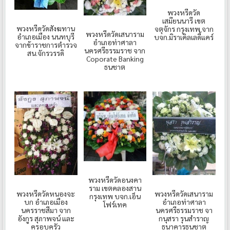
พวงหรีดวัด
เสมียนนารี เขต
พวงหรีดวัดสังฆทาน
จตุจักร กรุงเทพ จาก
พวงหรีดวัดเสนาราม
อำเภอเมือง นนทบุรี
บจก.มิราเคิลเลดี้แคร์
อำเภอท่าศาลา
จากข้าราชการตำรวจ
นครศรีธรรมราช จาก
สน.จักรวรรดิ
Coporate Banking
ธนชาต
พวงหรีดวัดอนงคา
ราม เขตคลองสาน
พวงหรีดวัดหนองจะ
พวงหรีดวัดเสนาราม
กรุงเทพ บจก.เอ็น
บก อำเภอเมือง
อำเภอท่าศาลา
โฟร์เทค
นครราชสีมา จาก
นครศรีธรรมราช จา
อังกูร สุภาพจน์ และ
กนุสรา รุนสำราญ
ครอบครัว
ธนาคารธนชาต