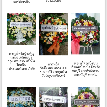
Buzzloute
คอร์ปอเรชั่น
พวงหรีดวัดบำเพ็ญ
เหนือ เขตมีนบุรี
กรุงเทพ จาก บนิษัท
พวงหรีดวัดบึงบน
พวงหรีด
ไฮสกิน
อำเภอบ้านบึง จังหวัด
วัดบึงทองหลาง เขต
(ประเทศไทย) จำกัด
ชลบุรี จากสำนักงาน
บางกะปิ จากคุณวิท
สอบบัญชี คอสโม
วัจน์ สุนทรวิเนตร์