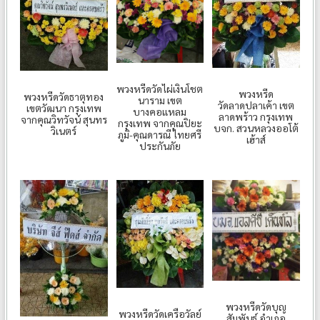
พวงหรีดวัดไผ่เงินโชต
พวงหรีด
พวงหรีดวัดธาตุทอง
นาราม เขต
วัดลาดปลาเค้า เขต
เขตวัฒนา กรุงเทพ
บางคอแหลม
ลาดพร้าว กรุงเทพ
จากคุณวิทวัจน์ สุนทร
กรุงเทพ จากคุณปิยะ
บจก. สวนหลวงออโต้
วิเนตร์
ภูมิ-คุณดารณี ไทยศรี
เฮ้าส์
ประกันภัย
พวงหรีดวัดบุญ
พวงหรีดวัดเครือวัลย์
สัมพันธ์ อำเภอ