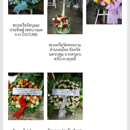
พวงหรีดวัดบุณย
ประดิษฐ์ เขตบางแค
จาก DISTURB
พวงหรีดวัดพระงาม
อำเภอเมือง จังหวัด
นครปฐม จากครอบ
ครัววรางฤทธิ์