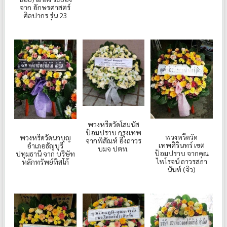
จาก อักษรศาสตร์
ศิลปากร รุ่น 23
พวงหรีดวัดโสมนัส
ป้อมปราบ กรุงเทพ
พวงหรีดวัด
พวงหรีดวัดนาบุญ
จากพิสัณห์ อึ๊งถาวร
เทพศิรินทร์ เขต
อำเภอธัญบุรี
บมจ ปตท.
ป้อมปราบ จากคุณ
ปทุมธานี จาก บริษัท
ไพโรจน์ ถาวรสภา
หลักทรัพย์ทิสโก้
นันท์ (จิว)