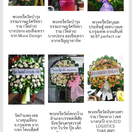
พวงหรีดวัดบำรุง
ธรรมราษฎร์ศรัทธา
พวงหรีดวัดบำรุง
พวงหรีดวัดบุณย
ราม (วัดล่าง)
ธรรมราษฎร์ศรัทธา
ประดิษฐ์ เขตบางแค
บางปะกง ฉะเชิงเทรา
ราม (วัดล่าง)
จ.กรุงเทพ จากเต็นท์
จาก Muse Design
บางปะกง ฉะเชิงเทรา
รถ BT perfect car
จากอรัญญาอาร์ท
พวงหรีดวัดจันทวงศา
พวงหรีดวัดโคกกว้าง
วัดกำแพง เขต
ราม (วัดกลาง ) เขต
อำเภอบรรพตพิสัย
บางขุนเทียน
บางกะปิ จาก ECO
จังหวัดนครสวรรค์
จ.กรุงเทพ จาก
LOGISTICS
จาก ไบร์ท ปุ้ย เค้ก
บจก.ไคเนติคส์
THAILAND