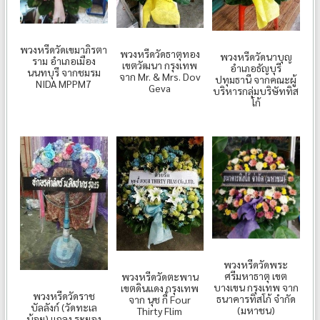
พวงหรีดวัดเขมาภิรตา
พวงหรีดวัดธาตุทอง
พวงหรีดวัดนาบุญ
ราม อำเภอเมือง
เขตวัฒนา กรุงเทพ
อำเภอธัญบุรี
นนทบุรี จากชมรม
จาก Mr. & Mrs. Dov
ปทุมธานี จากคณะผู้
NIDA MPPM7
Geva
บริหารกลุ่มบริษัททิส
โก้
พวงหรีดวัดพระ
ศรีมหาธาตุ เขต
พวงหรีดวัดตะพาน
บางเขน กรุงเทพ จาก
เขตดินแดง กรุงเทพ
พวงหรีดวัดราช
ธนาคารทิสโก้ จำกัด
จาก นุช กี้ Four
บัลลังก์ (วัดทะเล
(มหาชน)
Thirty Flim
น้อย) แกลง ระยอง