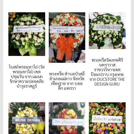
พวงหรีดวัดเทพศิริ
นทราวาส
โบสถ์พระมหาไถ่ (วัด
ราชวรวิหารเขต
พระมหาไถ่) เขต
พวงหรีด ตำบลบัวสลี
ป้อมปราบ กรุงเทพ
ปทุมวัน จาก แผนก
อำเภอแม่ลาว จังหวัด
จาก DUCSTORE THE
รักษาความปลอดภัย
เชียงราย จาก บอล
DESIGN GURU
บำรุงราศฎร์
ติ๊ก แพรวา