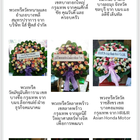
เขตบางกอกใหญ่
บางละมุง จังหวัด
กรุงเทพ จากคุณศักดิ์
ชลบุรี จาก บมจ.แอ
พวงหรีดวัดหนามแดง
ชัย คุณวันดี และ
ลดีซี เด็นทัล
อำเภอบางพลี
ครอบครัว
สมุทรปราการ จาก
บริษัท จีส์ ฟู๊ดส์ จำกัด
พวงหรีด
วัดมัชฌันติการาม เขต
บางซื่อ กรุงเทพ จาก
พวงหรีดวัดวัด
บมจ.ล็อกซเล่ย์ ฝ่าย
ราชสิงขร เขต
พวงหรีดวัดลาดพร้าว
ธุรกิจคมนาคม
บางคอแหลม
เขตลาดพร้าว
กรุงเทพ จาก HR&IR
กรุงเทพ จากมูลนิธิ
Asian Honda Motor
วิทยาศาสตร์ทางจิต
เพื่อการพฒนา