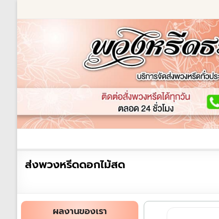
Skip
to
content
ร้านพวงหรีด
เกี่ยวกับเรา
พวงหรีดหรู
พวงหร
ร้าน
ส่งพวงหรีดดอกไม้สด
พวงหรีด
ธรรมะ
ส่ง
ผลงานของเรา