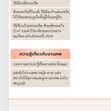
วิธีเลือกสีพวงหรีด
สั่งพวงหรีดที่ไหนดี: วิธีเลือกร้านพวงหรีด
ให้ได้ของสวย ถูกใจทั้งผู้ให้และผู้รับ
วิธีเขียนป้ายพวงหรีด: ต้องเขียนอะไร
บ้าง? รวมคำไว้อาลัยทุกแบบอย่าง
ละเอียด ฉบับอัปเดตปี 2569
ความรู้เกี่ยวกับงานศพ
บทความสาระน่ารู้เรื่องงานศพ ทั้งหมด
แต่งตัวไปงานศพ (หญิง-ชาย) แต่ง
อย่างไรให้สุภาพและถูกกาลเทศะ [ฉบับ
สมบูรณ์]