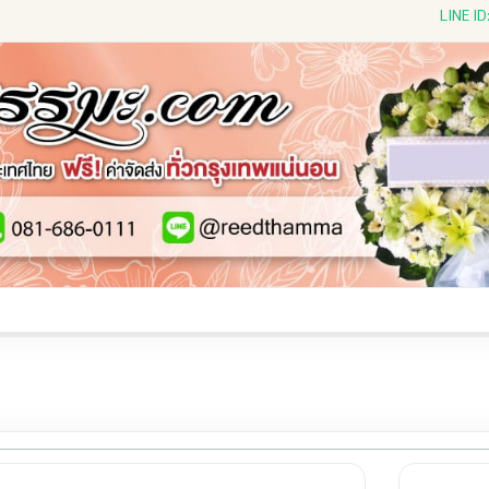
LINE I
ีดดอกไม้สด
พวงหรีดพัดลม
พวงหรีดผ้าห่ม
พวงหรีดขอ