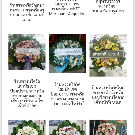
สมุทรปราการ
สมุทรปราการ
ร้านพวงหรีดวัดเสนา
พวงหรีดจา
พวงหรีดจากKTC –
สนาราม พวงหรีดจา
กบมจ.บัตรกรุงไทย
Merchant Acquiring
กบจก.เค.เอ็ม.แอนด์
เอ.เอ
ร้านพวงหรีดวัด
ร้านพวงหรีดวัด
โสมนัส เขต
ร้านพวงหรีดวัดใหม่
โสมนัส เขต
ป้อมปราบ พวงหรีด
พระยาทำ จังหวัด
ป้อมปราบ พวงหรีด
จากขอแสดงความ
ชลบุรี พวงหรีดจาก
จากส่วนกลาง รองผู้
เสียใจ บริษัท ไอโค
เจ้าหน้าที่ บ.ย.ส
ว่าการผลิตไฟฟ้า
เน็กซ์ จำกัด