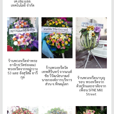
เค.เอ็ม.แอล.
เทคโนโลยี จำกัด
ร้านพวงหรีดท่าพระ
ยาจักร(วัดช่องลม)
ร้านพวงหรีดวัด
พวงหรีดจากหมู่กวาง
เทพศิรินทร์ จากมนต์
53 และ อังสุรัสมิ์ อารี
ชัย วิวัฒน์ธนาฒย์
กุล
ร้านพวงหรีดนาบุญ
นายกองค์การบริหาร
รอบ พวงหรีดจาก
ส่วน จ.พิษณุโลก
ด้วยรักและอาลัยจาก
เพื่อน SFNE Mill
Street