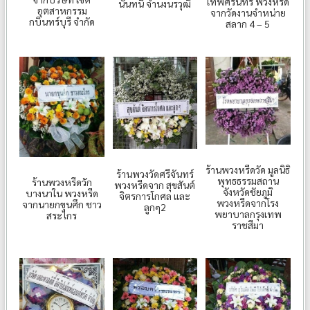
เทพศิรินทร์ พวงหรีด
นันทนี จำนงนรวุฒิ
อุตสาหกรรม
จากวัดงานจำหน่าย
กบินทร์บุรี จำกัด
สลาก 4 – 5
ร้านพวงหรีดวัด มูลนิธิ
ร้านพวงวัดศรีจันทร์
พุทธธรรมสถาน
ร้านพวงหรีดวัก
พวงหรีดจาก สุขสันต์
จังหวัดชัยภูมิ
บางนาใน พวงหรีด
จิตรการโกศล และ
พวงหรีดจากโรง
จากนายกขุนศึก ชาว
ลูกๆ2
พยาบาลกรุงเทพ
สระไกร
ราชสีมา