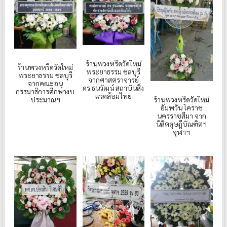
ร้านพวงหรีดวัดใหม่
ร้านพวงหรีดวัดใหม่
พระยาธรรม ชลบุรี
พระยาธรรม ชลบุรี
จากศาสตราจารย์
จากคณะอนุ
ดร.ธนวัฒน์ สถาบันสิ่ง
กรรมาธิการศึกษางบ
แวดล้อมไทย
ประมาณฯ
ร้านพวงหรีดวัดใหม่
อัมพวัน โคราช
นครราชสีมา จาก
นิสิตดุษฎีบัณฑิตฯ
จุฬาฯ