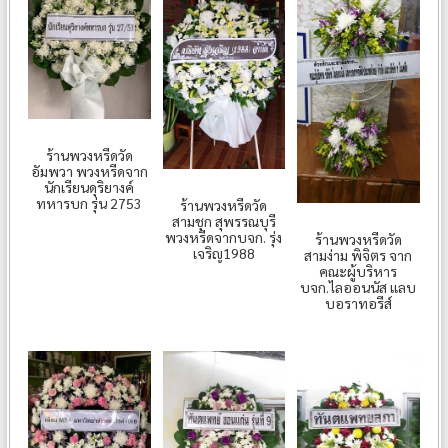
ร้านพวงหรีดวัด
อัมพวา พวงหรีดจาก
นักเรียนดุริยางค์
ทหารบก รุ่น 2753
ร้านพวงหรีดวัด
สามชุก สุพรรณบุรี
พวงหรีดจากบจก. รุ่ง
ร้านพวงหรีดวัด
เจริญ1988
สามง่าม พิจิตร จาก
คณะผู้บริหาร​
บจก.ไลออ​น​นัส​ แลบ​
บอราทอรีส์​