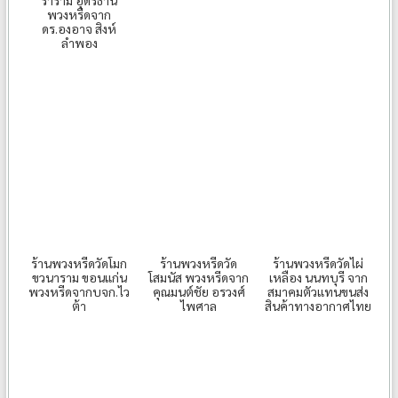
ราราม อุดรธานี
พวงหรีดจาก
ดร.องอาจ สิงห์
ลำพอง
ร้านพวงหรีดวัดโมก
ร้านพวงหรีดวัด
ร้านพวงหรีดวัดไผ่
ขวนาราม ขอนแก่น
โสมนัส พวงหรีดจาก
เหลือง นนทบุรี จาก
พวงหรีดจากบจก.ไว
คุณมนต์ชัย อรวงศ์
สมาคมตัวแทนขนส่ง
ต้า
ไพศาล
สินค้าทางอากาศไทย