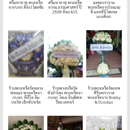
ศรีมหาธาตุ พวงหรีด
ศรีมหาธาตุ พวงหรีด
มงคลวราราม
จากบจก.ท็อป โฮลซัม
จากม.ธรรมศาสตร์ ปี
พวงหรีดจากโรงแรม
2508 ห้อง A15
ดิ แอทธินี โฮเทล
แบงค็อก
ร้านพวงหรีดวัดหลวง
ร้านพวงหรีดวัด
ร้านพวงหรีดวัดเทพ
พ่อเณร พวงหรีดจา
หัวลำโพง พวงหรีดจา
ศิรินทราวาส
กบจก. ทีจีไอ อิม
กบจก. โคเอ อินดัสเท
พวงหรีดจาก Bobby
ปอร์ต เอ็กซ์ปอร์ต
รียล เดคอร์
&​ Doodao