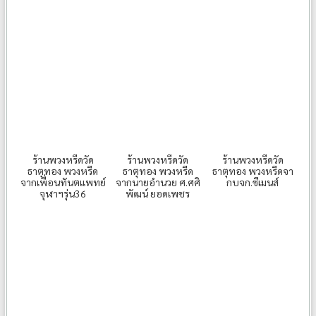
ร้านพวงหรีดวัด
ร้านพวงหรีดวัด
ร้านพวงหรีดวัด
ธาตุทอง พวงหรีด
ธาตุทอง พวงหรีด
ธาตุทอง พวงหรีดจา
จากเพื่อนทันตแพทย์
จากนายอำนวย ศ.ศศิ
กบจก.ซีเมนส์
จุฬาฯรุ่น36
พัฒน์ ยอดเพชร