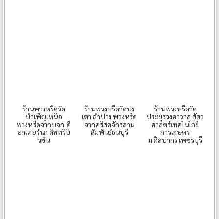
ร้านพวงหรีดวัด
ร้านพวงหรีดวัดปง
ร้านพวงหรีดวัด
บำเพ็ญเหนือ
เตา ลำปาง พวงหรีด
ประยุรวงศาวาส สัตว
พวงหรีดจากบจก. ด็
จากคริสตจักรสาน
ศาสตร์เทคโนโลยี
อกเตอร์นก ดิสทริบิ
สัมพันธ์ธนบุรี
การเกษตร
วชั่น
ม.ศิลปากร เพชรบุรี