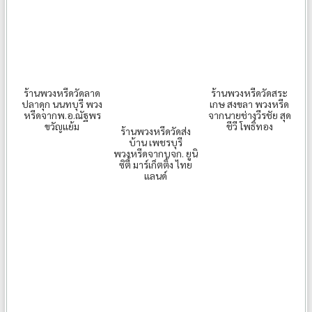
ร้านพวงหรีดวัดลาด
ร้านพวงหรีดวัดสระ
ปลาดุก นนทบุรี พวง
เกษ สงขลา พวงหรีด
หรีดจากพ.อ.ณัฐพร
จากนายช่างวีรชัย สุด
ขวัญแย้ม
ชีวี โพธิ์ทอง
ร้านพวงหรีดวัดส่ง
บ้าน เพชรบุรี
พวงหรีดจากบจก. ยูนิ
ซิตี้ มาร์เก็ตติ้ง ไทย
แลนด์