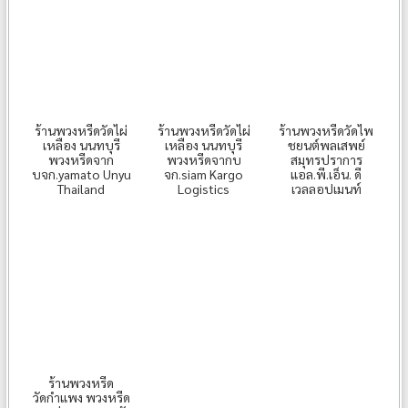
ร้านพวงหรีดวัดไผ่
ร้านพวงหรีดวัดไผ่
ร้านพวงหรีดวัดไพ
เหลือง นนทบุรี
เหลือง นนทบุรี
ชยนต์พลเสพย์
พวงหรีดจาก
พวงหรีดจากบ
สมุทรปราการ
บจก.yamato Unyu
จก.siam Kargo
แอล.พี.เอ็น. ดี
Thailand
Logistics
เวลลอปเมนท์
ร้านพวงหรีด
วัดกำแพง พวงหรีด