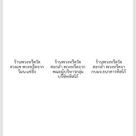
ร้านพวงหรีดวัด
ร้านพวงหรีดวัด
ร้านพวงหรีดวัด
ดวงแข พวงหรีดจาก
ตะกล่ำ พวงหรีดจาก
ตะกล่ำ พวงหรีดจา
วิมน แซ่อั้ง
คณะผู้บริหารกลุ่ม
กบมจ.ธนาคารทิสโก้
บริษัททิสโก้