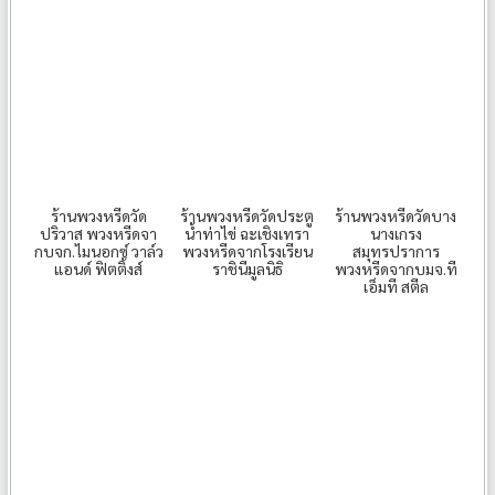
ร้านพวงหรีดวัด
ร้านพวงหรีดวัดประตู
ร้านพวงหรีดวัดบาง
ปริวาส พวงหรีดจา
น้ำท่าไข่ ฉะเชิงเทรา
นางเกรง
กบจก.ไมนอกซ์ วาล์ว
พวงหรีดจากโรงเรียน
สมุทรปราการ
แอนด์ ฟิตติ้งส์
ราชินีมูลนิธิ
พวงหรีดจากบมจ.ที
เอ็มที สตีล