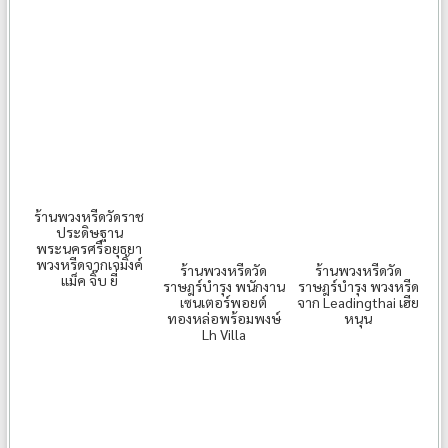
ร้านพวงหรีดวัดราช
ประดิษฐาน
พระนครศรีอยุธยา
พวงหรีดจากเจมิ้งค์
ร้านพวงหรีดวัด
ร้านพวงหรีดวัด
แม็ค จิ๊บ ยี่
ราษฎร์บำรุง พนักงาน
ราษฎร์บำรุง พวงหรีด
เซนเตอร์พอยต์
จาก Leadingthai เฮีย
ทองหล่อพร้อมพงษ์
หนุน
Lh Villa