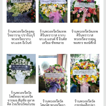
ร้านพวงหรีดวัดอุดม
ร้านพวงหรีดวัดเทพ
ร้านพวงหรีดวัดเทพ
วิทยาราม ปราจีนบุรี
ศิรินทราวาส จากบ
ศิรินทราวาส
พวงหรีดจากบ
จก.เอ แอนด์ ซี อินดัส
พวงหรีดจากคุณ
จก.แอค อีเว้นท์
เตรียล ซัพพลาย
พงศกร พงษ์ศักดิ์
ร้านพวงหรีดวัด
โพธิ์ทอง พวงหรีด
จากผอ.สัญชัย ฉลาด
ร้านพวงหรีดวัด
ร้านพวงหรีดวัด
คิด โรงเรียนวัดมโนรม
โสมนัส พวงหรีดจา
กระทุ่มเสือปลา