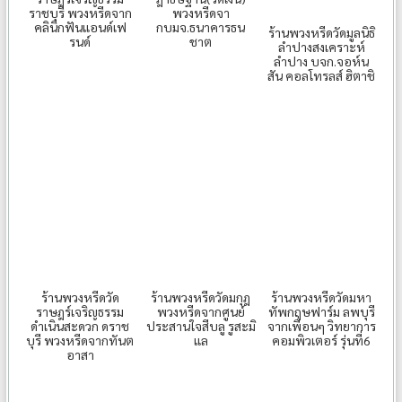
ราชบุรี พวงหรีดจาก
พวงหรีดจา
คลินิกฟันแอนด์เฟ
กบมจ.ธนาคารธน
ร้านพวงหรีดวัดมูลนิธิ
รนด์
ชาต
ลำปางสงเคราะห์
ลำปาง บจก.จอห์น
สัน คอลโทรลส์ ฮิตาชิ
ร้านพวงหรีดวัด
ร้านพวงหรีดวัดมกุฎ
ร้านพวงหรีดวัดมหา
ราษฎร์เจริญธรรม
พวงหรีดจากศูนย์
ทัพกฤษฟาร์ม ลพบุรี
ดำเนินสะดวก ดราช
ประสานใจสีบลู รูสะมิ
จากเพื่อนๆ วิทยาการ
บุรี พวงหรีดจากทันต
แล
คอมพิวเตอร์ รุ่นที่6
อาสา