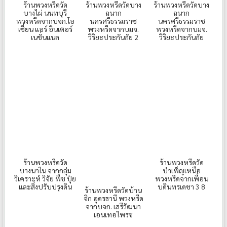
ร้านพวงหรีดวัด
ร้านพวงหรีดวัดบาง
ร้านพวงหรีดวัดบาง
บางไผ่ นนทบุรี
ฉนาก
ฉนาก
พวงหรีดจากบจก.โอ
นครศรีธรรมราช
นครศรีธรรมราช
เชี่ยน แอร์ อินเตอร์
พวงหรีดจากบมจ.
พวงหรีดจากบมจ.
เนชั่นแนล
วิริยะประกันภัย 2
วิริยะประกันภัย
ร้านพวงหรีดวัด
ร้านพวงหรีดวัด
บางนาใน จากกลุ่ม
บำเพ็ญเหนือ
วิเคราะห์ วิจัย พืช ปุ๋ย
พวงหรีดจากเพื่อน
และสิ่งปรับปรุงดิน
บดินทรเดชา 3 8
ร้านพวงหรีดวัดบ้าน
จิก อุดรธานี พวงหรีด
จากบจก. เสรีวัฒนา
เอนเทอไพรซ