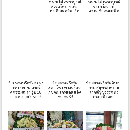
หนองไผ่ เพชรบูรณ์
หนองไผ่ เพชรบูรณ์
พวงหรีดจากบจก.
พวงหรีดจากบ
เวลอินเตอร์พาร์ท
จก.เอเซียคอมแพ็ค
ร้านพวงหรีดวัดหนอง
ร้านพวงหรีดวัด
ร้านพวงหรีดวัดอินทา
กรับ ระยอง จากวิ
หัวลำโพง พวงหรีดจา
ราม สมุทรสงคราม
ศกรรมขนส่ง รุ่น 18
กบจก. เคพีเอส แอ็ค
จากธัญญธรรศ กร
ม.เทคโนโลยีสุรนารี
เซสเซอรี่ส์
กนก เพ็งอุดม