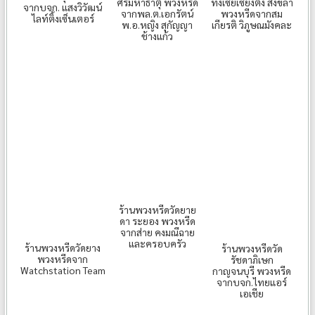
ศรีมหาธาตุ พวงหรีด
ท่งเซียเซี่ยงตึ๊ง สงขลา
จากบจก. แสงวิวัฒน์
จากพล.ต.เอกรัตน์
พวงหรีดจากสม
ไลท์ติ้งเซ็นเตอร์
พ.อ.หญิง สุกัญญา
เกียรติ วิภูษณมังคละ
ช้างแก้ว
ร้านพวงหรีดวัดยาย
ดา ระยอง พวงหรีด
จากส่าย คงมณีฉาย
และครอบครัว
ร้านพวงหรีดวัดยาง
ร้านพวงหรีดวัด
พวงหรีดจาก
รัชดาภิเษก
Watchstation Team
กาญจนบุรี พวงหรีด
จากบจก.ไทยแอร์
เอเชีย