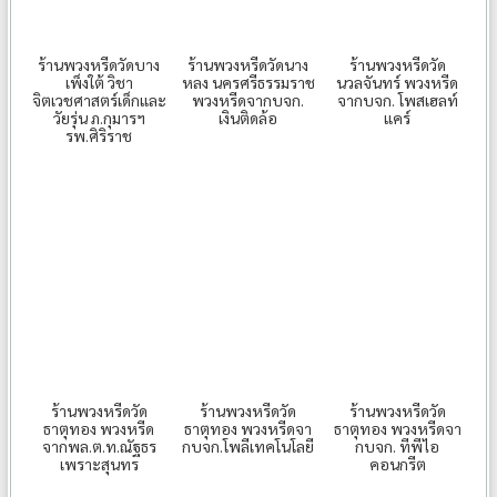
ร้านพวงหรีดวัดบาง
ร้านพวงหรีดวัดนาง
ร้านพวงหรีดวัด
เพ็งใต้ วิชา
หลง นครศรีธรรมราช
นวลจันทร์ พวงหรีด
จิตเวชศาสตร์เด็กและ
พวงหรีดจากบจก.
จากบจก. โพสเฮลท์
วัยรุ่น ภ.กุมารฯ
เงินติดล้อ
แคร์
รพ.ศิริราช
ร้านพวงหรีดวัด
ร้านพวงหรีดวัด
ร้านพวงหรีดวัด
ธาตุทอง พวงหรีด
ธาตุทอง พวงหรีดจา
ธาตุทอง พวงหรีดจา
จากพล.ต.ท.ณัฐธร
กบจก.โพลีเทคโนโลยี
กบจก. ทีพีไอ
เพราะ​สุนทร​
คอนกรีต