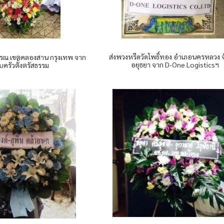
ส่งพวงหรีดวัดโพธิ์ทอง อำเภอนครหลวง จ
วรรณ เขตคลองสาน กรุงเทพ จาก
อยุธยา จาก D-One Logisticsฯ
ครัวตั้งตรัสธรรม