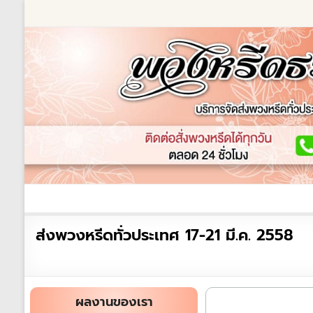
Skip
to
content
ร้านพวงหรีด
เกี่ยวกับเรา
พวงหรีดหรู
พวงหร
ร้าน
ส่งพวงหรีดทั่วประเทศ 17-21 มี.ค. 2558
พวงหรีด
ธรรมะ
ส่ง
ผลงานของเรา