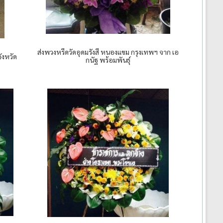
ส่งพวงหรีดวัดอุดมรังสี หนองแขม กรุงเทพฯ จาก เอ
ังหวัด
กนัฐ พร้อมพันธุ์