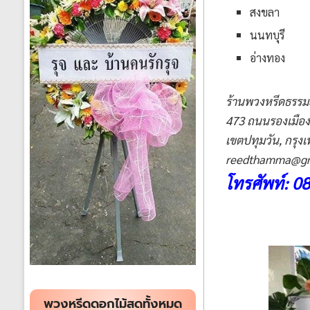
สงขลา
นนทบุรี
อ่างทอง
ร้านพวงหรีดธรรม
473 ถนนรองเมือง
เขตปทุมวัน
,
กรุง
reedthamma@gm
โทรศัพท์: 
พวงหรีดดอกไม้สดทั้งหมด