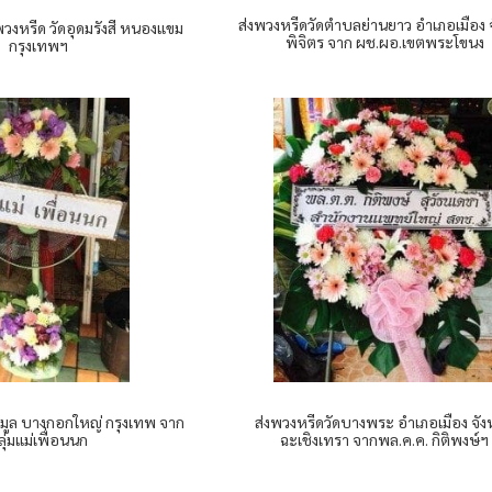
ส่งพวงหรีดวัดตำบลย่านยาว อำเภอเมือง จ
พวงหรีด วัดอุดมรังสี หนองแขม
พิจิตร จาก ผช.ผอ.เขตพระโขนง
กรุงเทพฯ
ส่งพวงหรีดวัดบางพระ อำเภอเมือง จัง
้ามูล บางกอกใหญ่ กรุงเทพ จาก
ฉะเชิงเทรา จากพล.ค.ค. กิติพงษ์ฯ
ลุ่มแม่เพื่อนนก