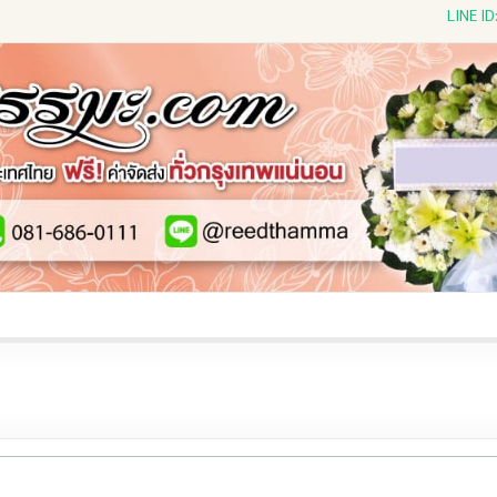
LINE I
ีดดอกไม้สด
พวงหรีดพัดลม
พวงหรีดผ้าห่ม
พวงหรีดขอ