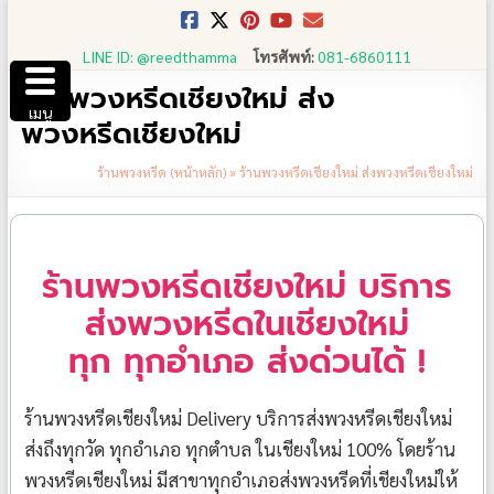
Skip
to
LINE ID: @reedthamma
โทรศัพท์:
081-6860111
content
ร้านพวงหรีดเชียงใหม่ ส่ง
เมนู
พวงหรีดเชียงใหม่
ร้านพวงหรีด (หน้าหลัก)
»
ร้านพวงหรีดเชียงใหม่ ส่งพวงหรีดเชียงใหม่
ร้านพวงหรีดเชียงใหม่ บริการ
ส่งพวงหรีดในเชียงใหม่
ทุก ทุกอำเภอ ส่งด่วนได้ !
ร้านพวงหรีดเชียงใหม่ Delivery บริการส่งพวงหรีดเชียงใหม่
ส่งถึงทุกวัด ทุกอำเภอ ทุกตำบล ในเชียงใหม่ 100% โดยร้าน
พวงหรีดเชียงใหม่ มีสาขาทุกอำเภอส่งพวงหรีดที่เชียงใหม่ให้