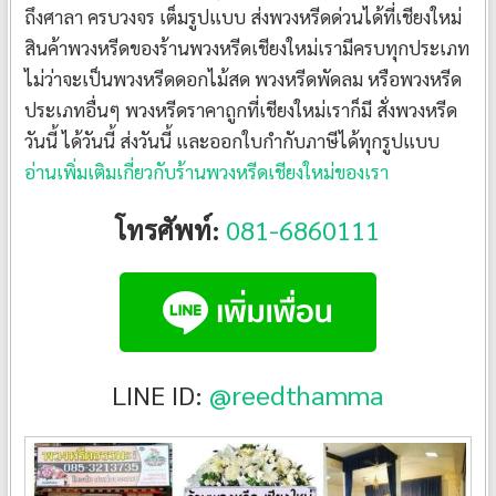
ถึงศาลา ครบวงจร เต็มรูปแบบ ส่งพวงหรีดด่วนได้ที่เชียงใหม่
สินค้าพวงหรีดของร้านพวงหรีดเชียงใหม่เรามีครบทุกประเภท
ไม่ว่าจะเป็นพวงหรีดดอกไม้สด พวงหรีดพัดลม หรือพวงหรีด
ประเภทอื่นๆ พวงหรีดราคาถูกที่เชียงใหม่เราก็มี สั่งพวงหรีด
วันนี้ ได้วันนี้ ส่งวันนี้ และออกใบกำกับภาษีได้ทุกรูปแบบ
อ่านเพิ่มเติมเกี่ยวกับร้านพวงหรีดเชียงใหม่ของเรา
โทรศัพท์:
081-6860111
LINE ID:
@reedthamma