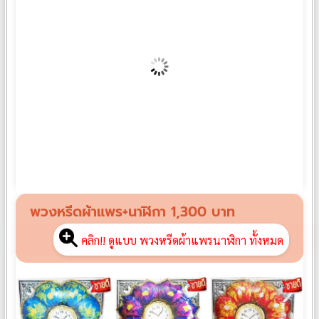
พวงหรีดผ้าแพร PP01
฿
1,190
พวงหรีดผ้าแพร+นาฬิกา 1,300 บาท
คลิก!! ดูแบบ พวงหรีดผ้าแพรนาฬิกา ทั้งหมด