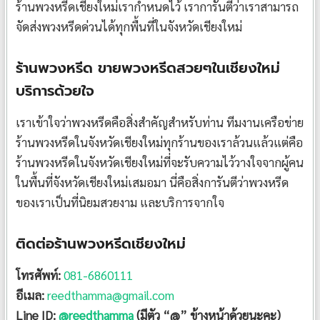
ร้านพวงหรีดเชียงใหม่เรากำหนดไว้ เราการันตีว่าเราสามารถ
จัดส่งพวงหรีดด่วนได้ทุกพื้นที่ในจังหวัดเชียงใหม่
ร้านพวงหรีด ขายพวงหรีดสวยๆในเชียงใหม่
บริการด้วยใจ
เราเข้าใจว่าพวงหรีดคือสิ่งสำคัญสำหรับท่าน ทีมงานเครือข่าย
ร้านพวงหรีดในจังหวัดเชียงใหม่ทุกร้านของเราล้วนแล้วแต่คือ
ร้านพวงหรีดในจังหวัดเชียงใหม่ที่จะรับความไว้วางใจจากผู้คน
ในพื้นที่จังหวัดเชียงใหม่เสมอมา นี่คือสิ่งการันตีว่าพวงหรีด
ของเราเป็นที่นิยมสวยงาม และบริการจากใจ
ติดต่อร้านพวงหรีดเชียงใหม่
โทรศัพท์:
081-6860111
อีเมล:
reedthamma@gmail.com
Line ID:
@reedthamma
(มีตัว “@” ข้างหน้าด้วยนะคะ)