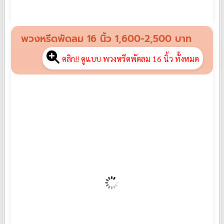
พวงหรีดกระดานดอกไม้สด EX05
฿
4,000
พวงหรีดพัดลม 16 นิ้ว 1,600-2,500 บาท
คลิก!! ดูแบบ พวงหรีดพัดลม 16 นิ้ว ทั้งหมด