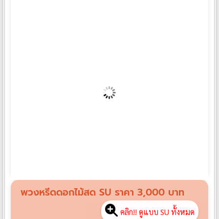
พวงหรีดดอกไม้สด XXL14
฿
2,500
พวงหรีดดอกไม้สด SU ราคา 3,000 บาท
คลิก!! ดูแบบ SU ทั้งหมด