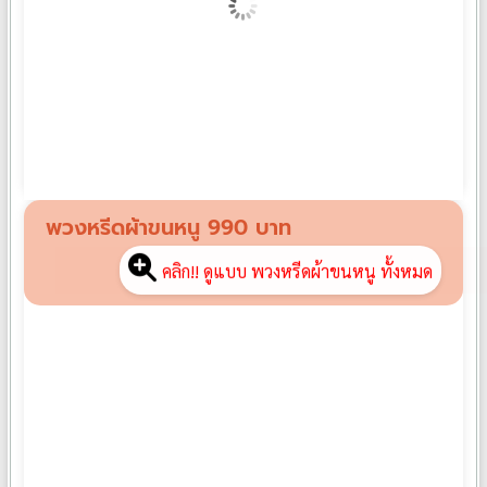
พวงหรีดพัดลมอุตสาหกรรม FB01
฿
3,500
พวงหรีดผ้าขนหนู 990 บาท
คลิก!! ดูแบบ พวงหรีดผ้าขนหนู ทั้งหมด