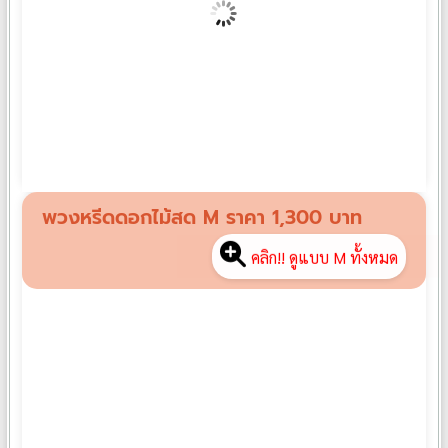
พวงหรีดดอกไม้สด S01
฿
1,000
พวงหรีดดอกไม้สด M ราคา 1,300 บาท
คลิก!! ดูแบบ M ทั้งหมด