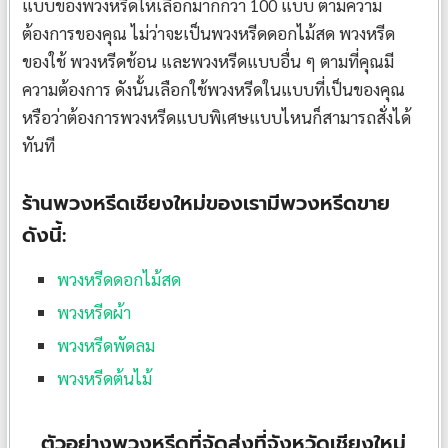
แบบของพวงหรีดให้เลือกมากกว่า 100 แบบ ตามความ
ต้องการของคุณ ไม่ว่าจะเป็นพวงหรีดดอกไม้สด พวงหรีด
ของใช้ พวงหรีดช้อน และพวงหรีดแบบอื่น ๆ ตามที่คุณมี
ความต้องการ ดังนั้นเลือกใช้พวงหรีดในแบบที่เป็นของคุณ
หรือว่าต้องการพวงหรีดแบบพิเศษแบบไหนก็สามารถสั่งได้
ทันที
ร้านพวงหรีดเชียงใหม่ของเรามีพวงหรีดขาย
ดังนี้:
พวงหรีดดอกไม้สด
พวงหรีดผ้า
พวงหรีดพัดลม
พวงหรีดต้นไม้
ตัวอย่างพวงหรีดที่จัดส่งที่จังหวัดเชียงใหม่