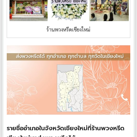
ร้านพวงหรีดเชียงใหม่
รายชื่ออำเภอในจังหวัดเชียงใหม่ที่ร้านพวงหรีด