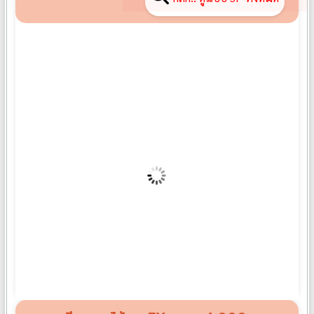
พวงหรีดดอกไม้สด SP08
฿
3,500