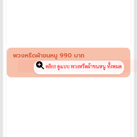
พวงหรีดพัดลมอุตสาหกรรม FB01
฿
3,500
พวงหรีดผ้าขนหนู 990 บาท
คลิก!! ดูแบบ พวงหรีดผ้าขนหนู ทั้งหมด