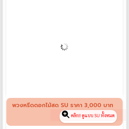
พวงหรีดดอกไม้สด XXL14
฿
2,500
พวงหรีดดอกไม้สด SU ราคา 3,000 บาท
คลิก!! ดูแบบ SU ทั้งหมด