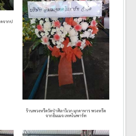
รีดจากป
ร้านพวงหรีดวัดป่าศิลาวิเวก มุกดาหาร พวงหรีด
จากอิมเมจ เทคโนพาร์ท