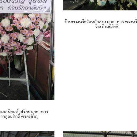
ร้านพวงหรีดวัดหลักสอง มุกดาหาร พวงห
วิณ ภิรมย์ภักดี
ำเภอนิคมคำสร้อย มุกดาหาร
ากอุดมศักดิ์ ครองขัวญ