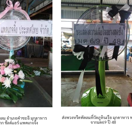
ส่งพวงหรีดพัดลมที่วัดภูหินเรือ มุกดาหาร
ดลม อำเภอคำชะอี มุกดาหาร
จากมด69 ปี 48
ก ซีลด์แอร์ แพคเกจจิ้ง