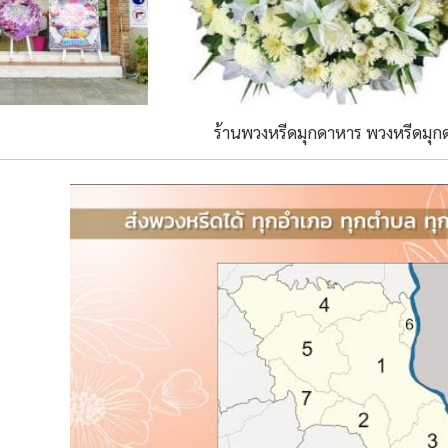
ร้านพวงหรีดมุกดาหาร พวงหรีดมุก