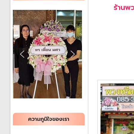
ได้
ร้านพว
ทั่ว
ประเทศ
ร้าน
พวงหรีด
ส่ง
พวงหรีด
ทั่ว
ประเทศ
ความภูมิใจของเรา