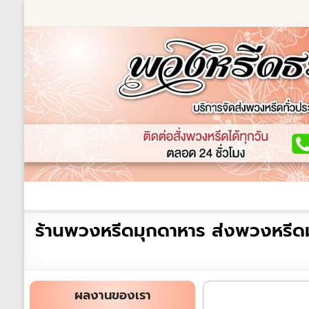
Skip
to
content
ร้านพวงหรีด
เกี่ยวกับเรา
พวงหรีดหรู
พวงหร
ร้าน
ร้านพวงหรีดมุกดาหาร ส่งพวงหรีด
พวงหรีด
ธรรมะ
ส่ง
ผลงานของเรา