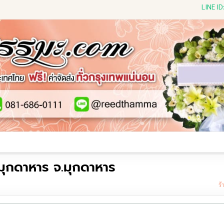
LINE I
ีดดอกไม้สด
พวงหรีดพัดลม
พวงหรีดผ้าห่ม
พวงหรีดขอ
มุกดาหาร จ.มุกดาหาร
ร้