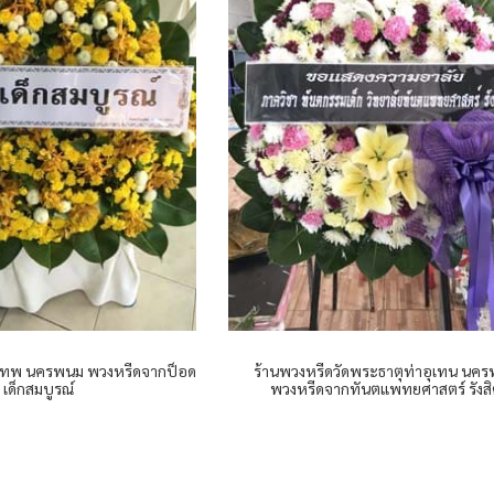
รีเทพ นครพนม พวงหรีดจากป็อด
ร้านพวงหรีดวัดพระธาตุท่าอุเทน นค
เด็กสมบูรณ์
พวงหรีดจากทันตแพทยศาสตร์ รังส