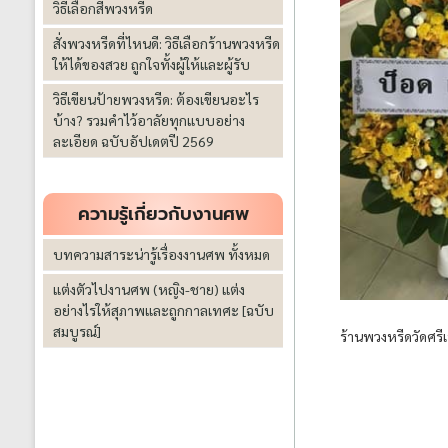
วิธีเลือกสีพวงหรีด
สั่งพวงหรีดที่ไหนดี: วิธีเลือกร้านพวงหรีด
ให้ได้ของสวย ถูกใจทั้งผู้ให้และผู้รับ
วิธีเขียนป้ายพวงหรีด: ต้องเขียนอะไร
บ้าง? รวมคำไว้อาลัยทุกแบบอย่าง
ละเอียด ฉบับอัปเดตปี 2569
ความรู้เกี่ยวกับงานศพ
บทความสาระน่ารู้เรื่องงานศพ ทั้งหมด
แต่งตัวไปงานศพ (หญิง-ชาย) แต่ง
อย่างไรให้สุภาพและถูกกาลเทศะ [ฉบับ
สมบูรณ์]
ร้านพวงหรีดวัดศ