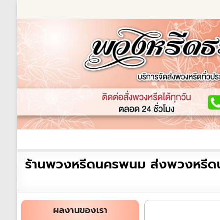
Skip
to
content
ร้านพวงหรีด
เกี่ยวกับเรา
พวงหรีดหรู
พวงหร
ร้าน
ร้านพวงหรีดนครพนม ส่งพวงหรี
พวงหรีด
ธรรมะ
ส่ง
ผลงานของเรา