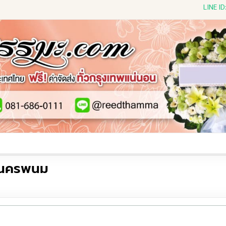
LINE I
ีดดอกไม้สด
พวงหรีดพัดลม
พวงหรีดผ้าห่ม
พวงหรีดขอ
ดนครพนม