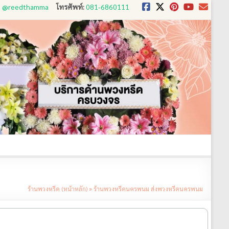
D: @reedthamma
โทรศัพท์:
081-6860111
งใช้
ขั้นตอนการสั่ง
ประวัติส่งพวงหรีด
ติดต่อ
ร้านพวงหรีด (หน้าหลัก)
»
ร้านพวงหรีดนครพนม ส่งพวงหรีดนครพนม