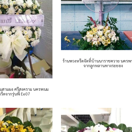
ร้านพวงหรีดจัดที่บ้านนาราชควาย นครพ
จากลูกหลานทางระยอง
้านสามผง ศรีสงคราม นครพนม
ีดจากรุ่นพี่ Ee07