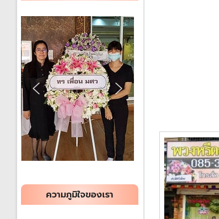
ได้
ทั่ว
ประเทศ
ร้าน
พวงหรีด
ส่ง
พวงหรีด
ทั่ว
ประเทศ
ความภูมิใจของเรา