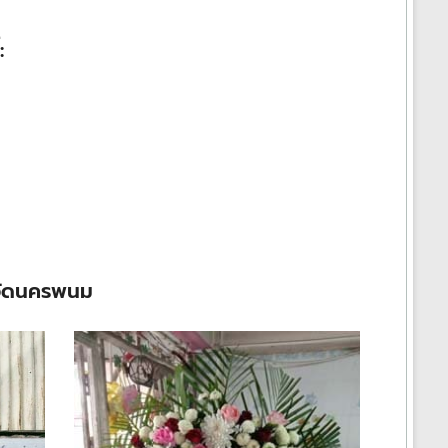
:
หวัดนครพนม