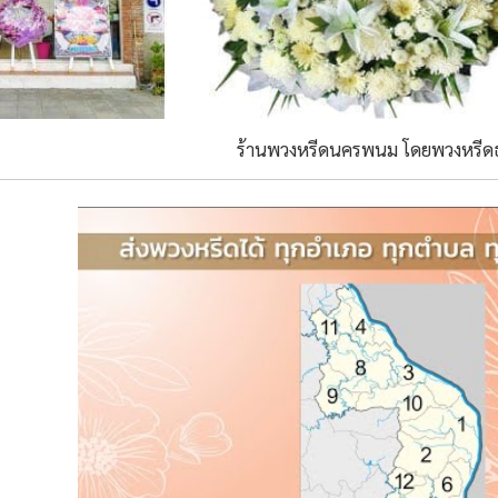
ร้านพวงหรีดนครพนม โดยพวงหรีด