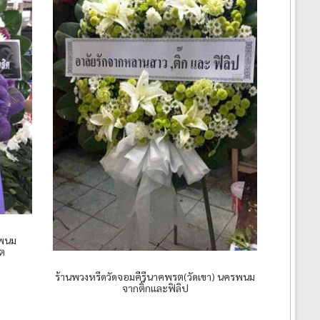
รพนม
ิต
ร้านพวงหรีดวัดจอมคีรีนาคพรต(วัดเขา) นครพนม
จากติ๊กและฟิลิป