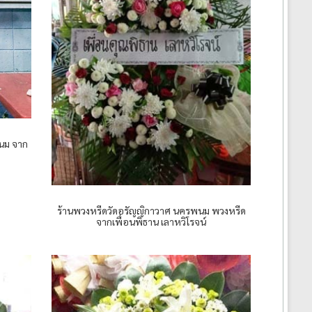
นม จาก
ร้านพวงหรีดวัดอรัญญิกาวาศ นครพนม พวงหรีด
จากเพื่อนพิธาน เลาหวิโรจน์