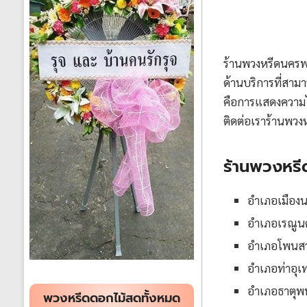
ร้านพวงหรีดนครพน
ด้านบริการที่สา
คือการแสดงความไว
ติดต่อเราร้านพวง
ร้านพวงหรี
อำเภอเมือง
อำเภอเรณูน
อำเภอโพนสว
อำเภอท่าอุเ
อำเภอธาตุพ
พวงหรีดดอกไม้สดทั้งหมด