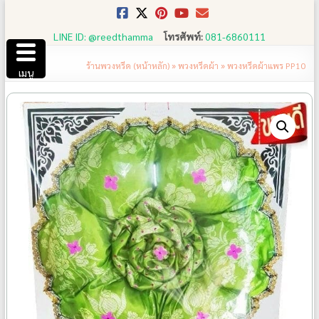
Skip
to
LINE ID: @reedthamma
โทรศัพท์:
081-6860111
content
ร้านพวงหรีด (หน้าหลัก)
»
พวงหรีดผ้า
»
พวงหรีดผ้าแพร PP10
เมนู