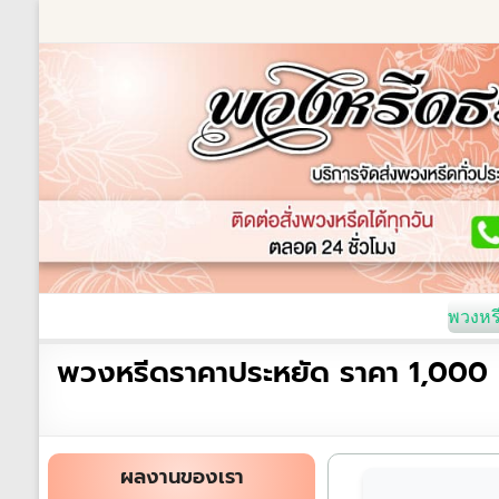
Skip
to
content
ร้านพวงหรีด
เกี่ยวกับเรา
พวงหรีดหรู
พวงหร
ร้าน
พวงหรีดราคาประหยัด ราคา 1,000
พวงหรีด
ธรรมะ
ส่ง
ผลงานของเรา