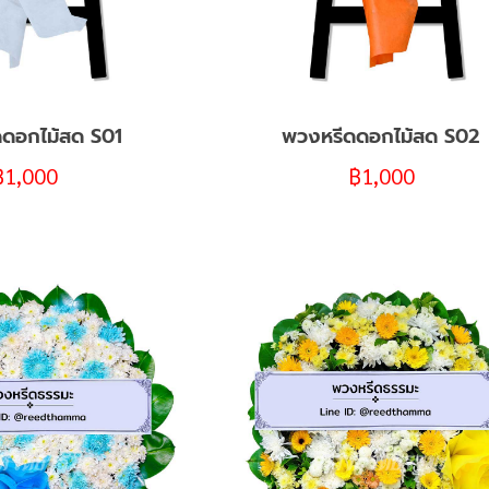
ดอกไม้สด S01
พวงหรีดดอกไม้สด S02
฿
1,000
฿
1,000