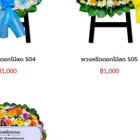
ดอกไม้สด S04
พวงหรีดดอกไม้สด S05
฿
1,000
฿
1,000