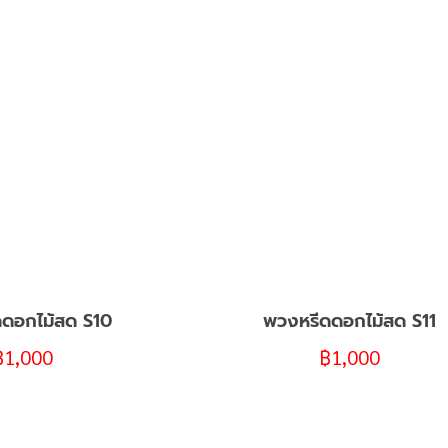
ดอกไม้สด S10
พวงหรีดดอกไม้สด S11
฿
1,000
฿
1,000