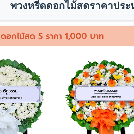
พวงหรีดดอกไม้สดราคาประห
ดอกไม้สด S ราคา 1,000 บาท