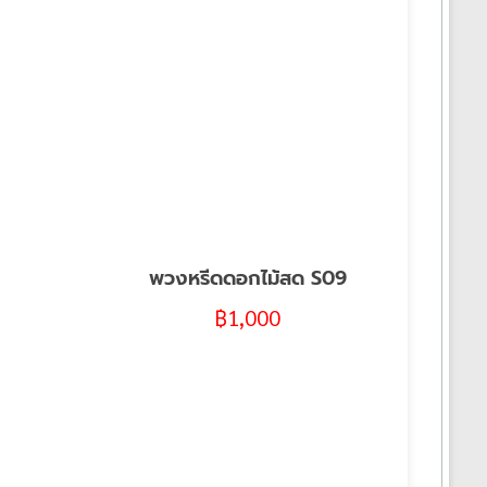
พวงหรีดดอกไม้สด S09
฿
1,000