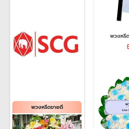
พวงหรีด
พวงหรีดขายดี