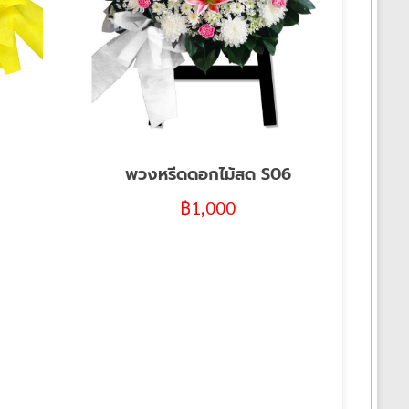
พวงหรีดดอกไม้สด S06
฿
1,000