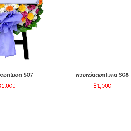
ดอกไม้สด S07
พวงหรีดดอกไม้สด S08
฿
1,000
฿
1,000