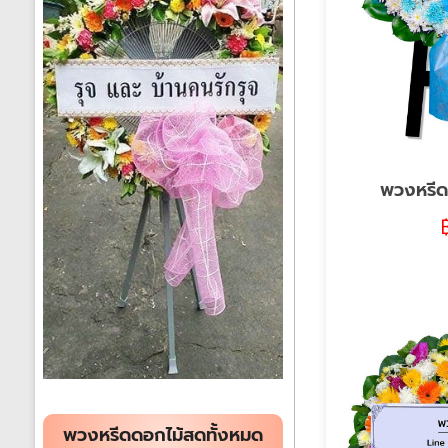
พวงหรีด
พวงหรีดดอกไม้สดทั้งหมด