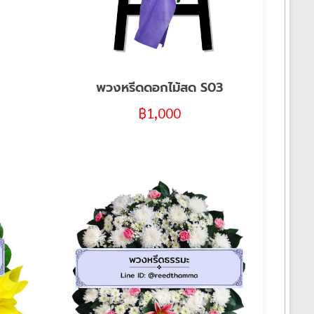
พวงหรีดดอกไม้สด S03
฿
1,000