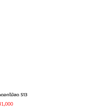
ดอกไม้สด S13
฿
1,000