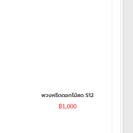
พวงหรีดดอกไม้สด S12
฿
1,000