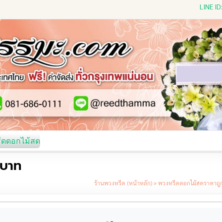
LINE I
ีดดอกไม้สด
พวงหรีดพัดลม
พวงหรีดผ้าห่ม
พวงหรีดขอ
 บาท
ร้านพวงหรีด (หน้าหลัก)
»
พวงหรีดดอกไม้สดราคาถูก ส