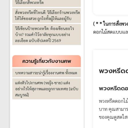
วิธีเลือกสีพวงหรีด
สั่งพวงหรีดที่ไหนดี: วิธีเลือกร้านพวงหรีด
ให้ได้ของสวย ถูกใจทั้งผู้ให้และผู้รับ
( * * ในการสั่งพ
วิธีเขียนป้ายพวงหรีด: ต้องเขียนอะไร
ดอกไม้สดแบบและร
บ้าง? รวมคำไว้อาลัยทุกแบบอย่าง
ละเอียด ฉบับอัปเดตปี 2569
ความรู้เกี่ยวกับงานศพ
พวงหรีดด
บทความสาระน่ารู้เรื่องงานศพ ทั้งหมด
แต่งตัวไปงานศพ (หญิง-ชาย) แต่ง
พวงหรีดดอ
อย่างไรให้สุภาพและถูกกาลเทศะ [ฉบับ
สมบูรณ์]
พวงหรีดดอกไม้ส
บาท คุณสามารถ
ของคุณดูสดใ