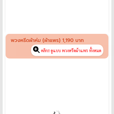
พวงหรีดผ้าขนหนู PK01
฿
990
พวงหรีดผ้าห่ม (ผ้าแพร) 1,190 บาท
คลิก!! ดูแบบ พวงหรีดผ้าแพร ทั้งหมด