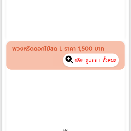
พวงหรีดดอกไม้สด M06
฿
1,300
พวงหรีดดอกไม้สด L ราคา 1,500 บาท
คลิก!! ดูแบบ L ทั้งหมด