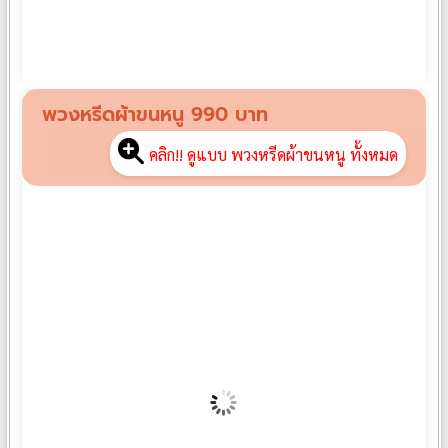
พวงหรีดพัดลมอุตสาหกรรม FB01
฿
3,500
พวงหรีดผ้าขนหนู 990 บาท
คลิก!! ดูแบบ พวงหรีดผ้าขนหนู ทั้งหมด