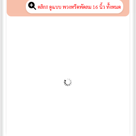
คลิก!! ดูแบบ พวงหรีดพัดลม 16 นิ้ว ทั้งหมด
พวงหรีดพัดลม F02