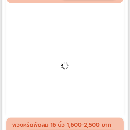
พวงหรีดกระดานดอกไม้สด EX05
฿
4,000
พวงหรีดพัดลม 16 นิ้ว 1,600-2,500 บาท