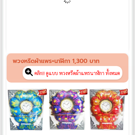
พวงหรีดผ้าแพร PP01
฿
1,190
พวงหรีดผ้าแพร+นาฬิกา 1,300 บาท
คลิก!! ดูแบบ พวงหรีดผ้าแพรนาฬิกา ทั้งหมด