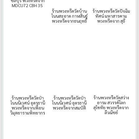
ชลบุรี พวงหรีดจาก
MDCU72 CBH 35
ร้านพวงหรีดวัดบ้าน
ร้านพวงหรีดวัดปัจฉิม
โนนสะอาด กาฬสินธุ์
ทัศน์ มหาสารคาม
พวงหรีดจากธนฤทธิ์
พวงหรีดจาก สุธี
ร้านพวงหรีดวัดสว่าง
ร้านพวงหรีดวัดป่า
ร้านพวงหรีดวัดป่า
อารม สวรรค์โลก
โนนนิเวศน์ อุดรธานี
โนนนิเวศน์ อุดรธานี
สุโขทัย พวงหรีดจาก
พวงหรีดจากเพื่อน
พวงหรีดจากสมบัติ
ลีวณิชย์
วิมุตยารามพิทยากร