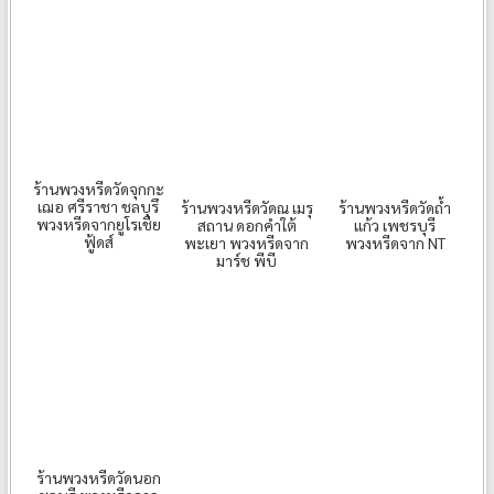
ร้านพวงหรีดวัดจุกกะ
เฌอ ศรีราชา ชลบุรึ
ร้านพวงหรีดวัดณ เมรุ
ร้านพวงหรีดวัดถ้ำ
พวงหรีดจากยูโรเชีย
สถาน ดอกคำใต้
แก้ว เพชรบุรี
ฟู้ดส์
พะเยา พวงหรีดจาก
พวงหรีดจาก NT
มาร์ช พีบี
ร้านพวงหรีดวัดนอก