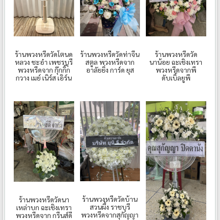
ร้านพวงหรีดวัดโตนด
ร้านพวงหรีดวัดท่าจีน
ร้านพวงหรีดวัด
หลวง ชะอำ เพชรบุรี
สตูล พวงหรีดจาก
นาน้อย ฉะเชิงเทรา
พวงหรีดจาก กุ๊กกิ๊ก
อาลัยยิ่ง การ์ด ยุส
พวงหรีดจากพี
กวาง เมย์ เนิร์ส เอิร์น
ดับเบิ้ลยูพี
ร้านพวงหรีดวัดบ้าน
ร้านพวงหรีดวัดนา
สวนผึ้ง ราชบุรี
เหล่าบก ฉะเชิงเทรา
พวงหรีดจากสุกัญญา
พวงหรีดจาก กรีนส์ดี