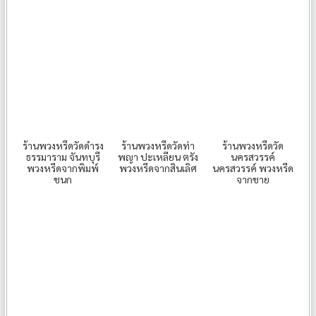
ร้านพวงหรีดวัดดำรง
ร้านพวงหรีดวัดท่า
ร้านพวงหรีดวัด
ธรรมาราม จันทบุรี
พญา ปะเหลียน ตรัง
นครสวรรค์
พวงหรีดจากพิมพ์
พวงหรีดจากสินเลิศ
นครสวรรค์ พวงหรีด
ชนก
จากชาย