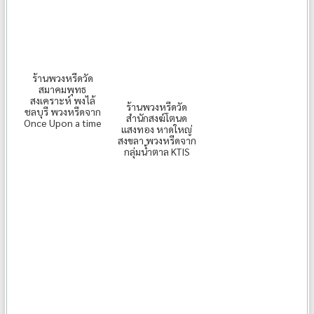
ร้านพวงหรีดวัด
สมาคมพุทธ
สงเคราะห์ พงไล้
ร้านพวงหรีดวัด
ชลบุรี พวงหรีดจาก
สำนักสงฆ์โตนด
Once Upon a time
แสงทอง หาดใหญ่
สงขลา พวงหรีดจาก
กลุ่มน้ำตาล KTIS