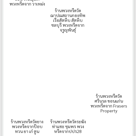
พวงหรีดจาก วาเหม่ง
ร้านพวงหรีดวัด
ฌาปณสถานกองทัพ
เรือสัตหีบ สัตหีบ
ชลบุรี พวงหรีดจาก
จรูญพันธุ์
ร้านพวงหรีดวัด
ศรีนวล ขอนแก่น
พวงหรีดจาก Frasers
Property
ร้านพวงหรีดวัดยาง
ร้านพวงหรีดวัดระฆัง
พวงหรีดจากป๊อบ
ท่าแซะ ชุมพร พวง
ทวน ยา เก๋ ตูน
หรีดจากปปร28