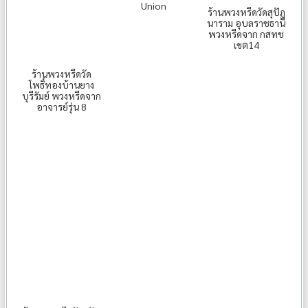
Union
ร้านพวงหรีดวัดสุปัฎ
นาราม อุบลราชธานี
พวงหรีดจาก กสทช
เขต14
ร้านพวงหรีดวัด
โพธิ์ทองบ้านยาง
บุรีรัมย์ พวงหรีดจาก
อาจารย์รุ่น 8