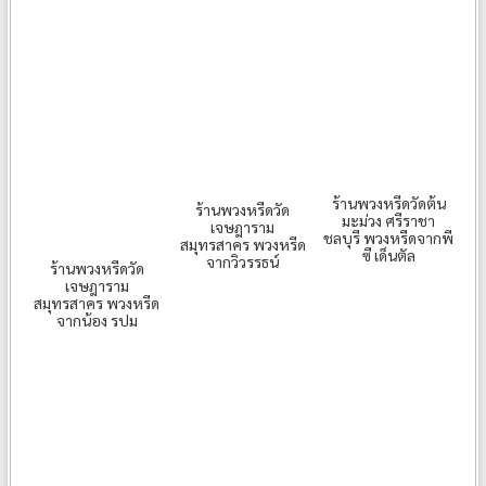
ร้านพวงหรีดวัดต้น
ร้านพวงหรีดวัด
มะม่วง ศรีราชา
เจษฎาราม
ชลบุรี พวงหรีดจากพี
สมุทรสาคร พวงหรีด
ซี เด็นตัล
จากวิวรรธน์
ร้านพวงหรีดวัด
เจษฎาราม
สมุทรสาคร พวงหรีด
จากน้อง รปม