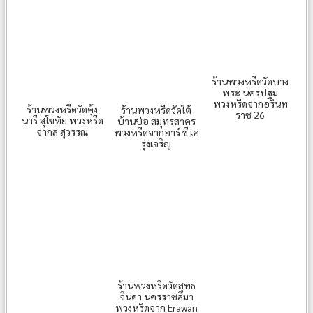
ร้านพวงหรีดวัดบาง
พระ นครปฐม
พวงหรีดจากอรินท
ร้านพวงหรีดวัดคุ้ง
ร้านพวงหรีดวัดใต้
ราช 26
นารี สุโขทัย พวงหรีด
บ้านบ่อ สมุทรสาคร
จากส สุวรรณ
พวงหรีดจากอาร์ ซี เค
รุ่งเจริญ
ร้านพวงหรีดวัดสุทธ
จินดา นครราชสีมา
พวงหรีดจาก Erawan