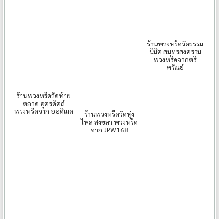
ร้านพวงหรีดวัดธรรม
นิมิต สมุทรสงคราม
พวงหรีดจากตรี
ศรัณย์
ร้านพวงหรีดวัดท้าย
ตลาด อุตรดิตถ์
พวงหรีดจาก ออดิเมด
ร้านพวงหรีดวัดทุ่ง
ไพล สงขลา พวงหรีด
จาก JPW168