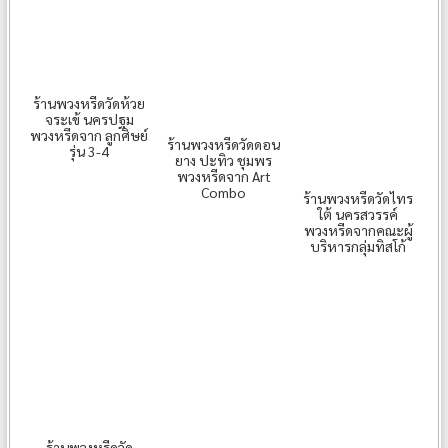
ร้านพวงหรีดวัดห้วย
จระเข้ นครปฐม
พวงหรีดจาก ลูกศิษย์
ร้านพวงหรีดวัดดอน
รุ่น 3-4
ยาง ปะทิว ชุมพร
พวงหรีดจาก Art
Combo
ร้านพวงหรีดวัดไทร
ใต้ นครสวรรค์
พวงหรีดจากคณะผู้
บริหารกลุ่มทิสโก้
ร้านพวงหรีดวัด