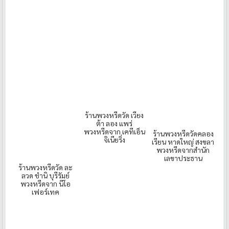
ร้านพวงหรีดวัด เวียง
ต้า ลอง แพร่
พวงหรีดจาก เคทีเอ็น
ร้านพวงหรีดวัดคลอง
จิเนียริ่ง
เรียน หาดใหญ่ สงขลา
พวงหรีดจากสำนัก
เลขาประธาน
ร้านพวงหรีดวัด ละ
ลวด ชำนิ บุรีรัมย์
พวงหรีดจาก นีโอ
เฟอร์เทค