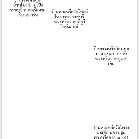
บ้านโป่ง บ้านโป่ง
ราชบุรี พวงหรีดจาก
ร้านพวงหรีดวัดโบสถ์
เรียลสมาร์ท
โพธาราม ราชบุรี
พวงหรีดจาก ทียูวี
ไรน์แลนด์
ร้านพวงหรีดวัดปทุม
มาลั อุบลราชธานี
พวงหรีดจาก ยูเอช
เอ็ม
ร้านพวงหรีดวัดโพรง
มะเดื่อ นครปฐม
พวงหรีดจาก ppk41