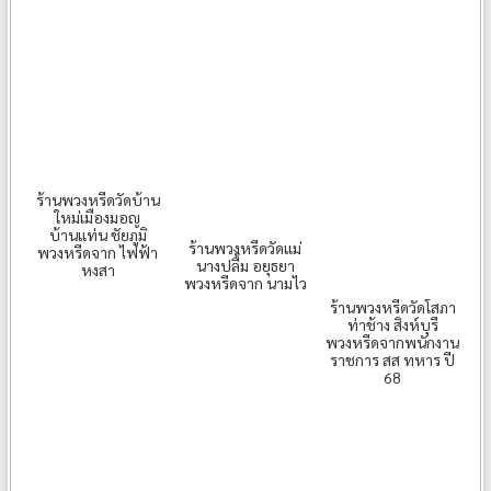
ร้านพวงหรีดวัดบ้าน
ใหม่เมืองมอญ
บ้านแท่น ชัยภูมิ
ร้านพวงหรีดวัดแม่
พวงหรีดจาก ไฟฟ้า
นางปลื้ม อยุธยา
หงสา
พวงหรีดจาก นามไว
ร้านพวงหรีดวัดโสภา
ท่าช้าง สิงห์บุรี
พวงหรีดจากพนักงาน
ราชการ สส ทหาร ปี
68