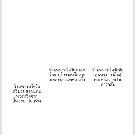
ร้านพวงหรีดวัดหนอง
ร้านพวงหรีดวัดชัย
รี ชลบุรี พวงหรีดจาก
สุนทร กาฬสินธุ์
แอลพลา แพคเกจจิ้ง
พวงหรีดจากฝ่าย
การกลั่น
ร้านพวงหรีดวัด
ศรีนวล ขอนแก่น
พวงหรีดจาก
สี่พระยาก่อสร้าง