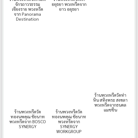
จักรถาวรธรรม
อยุธยา พวงหรีดจาก
เชียงราย พวงหรีด
ยาว อยุธยา
จาก Panorama
Destination
ร้านพวงหรีดวัดท่า
หิน สทิงพระ สงขลา
พวงหรีดจากธนดล
แมชชีน
ร้านพวงหรีดวัด
ร้านพวงหรีดวัด
ทองนพคุณ ชัยนาท
ทองนพคุณ ชัยนาท
พวงหรีดจาก BOSCO
พวงหรีดจาก
SYNERGY
SYNERGY
WORKGROUP