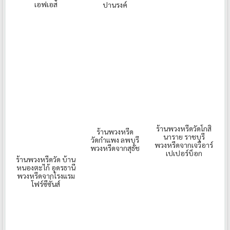
เอฟเอส
ปานรงค์
ร้านพวงหรีดวัดโกสิ
ร้านพวงหรีด
นาราย ราชบุรี
วัดกำแพง ลพบุรี
พวงหรีดจากเจวีอาร์
พวงหรีดจากสุธัช
เปเปอร์บ็อก
ร้านพวงหรีดวัด บ้าน
หนองตะไก้ อุดรธานี
พวงหรีดจากโรงแรม
โฟร์ซีซั่นส์