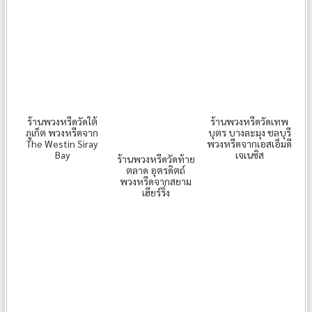
ร้านพวงหรีดวัดใต้
ร้านพวงหรีดวัดเทพ
ภูเก็ต พวงหรีดจาก
บุตร บางละมุง ชลบุรี
The Westin Siray
พวงหรีดจากเอสเอ็มดี
Bay
เจเนซิส
ร้านพวงหรีดวัดท้าย
ตลาด อุตรดิตถ์
พวงหรีดจากสยาม
เฮียร์ริ่ง