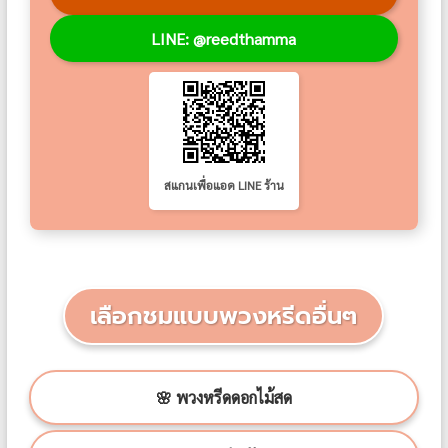
LINE: @reedthamma
สแกนเพื่อแอด LINE ร้าน
เลือกชมแบบพวงหรีดอื่นๆ
🌸 พวงหรีดดอกไม้สด