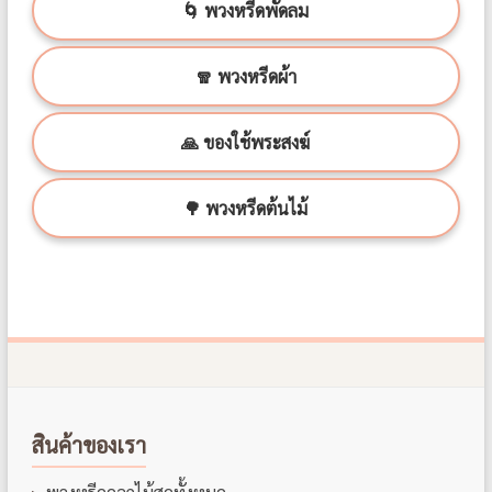
🌀 พวงหรีดพัดลม
🧣 พวงหรีดผ้า
🙏 ของใช้พระสงฆ์
🌳 พวงหรีดต้นไม้
สินค้าของเรา