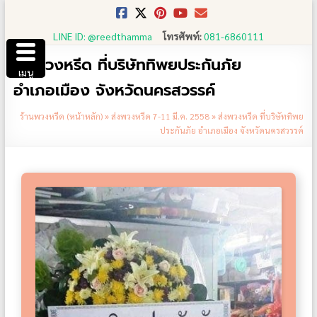
Skip
to
LINE ID: @reedthamma
โทรศัพท์:
081-6860111
content
ส่งพวงหรีด ที่บริษัททิพยประกันภัย
เมนู
อำเภอเมือง จังหวัดนครสวรรค์
ร้านพวงหรีด (หน้าหลัก)
»
ส่งพวงหรีด 7-11 มี.ค. 2558
»
ส่งพวงหรีด ที่บริษัททิพย
ประกันภัย อำเภอเมือง จังหวัดนครสวรรค์