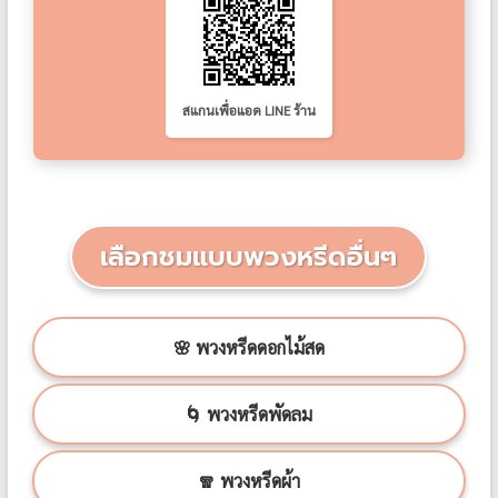
สแกนเพื่อแอด LINE ร้าน
เลือกชมแบบพวงหรีดอื่นๆ
🌸 พวงหรีดดอกไม้สด
🌀 พวงหรีดพัดลม
🧣 พวงหรีดผ้า