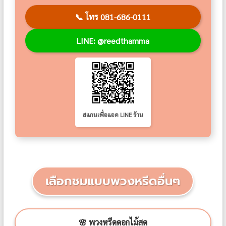
📞
โทร 081-686-0111
LINE: @reedthamma
สแกนเพื่อแอด LINE ร้าน
เลือกชมแบบพวงหรีดอื่นๆ
🌸 พวงหรีดดอกไม้สด