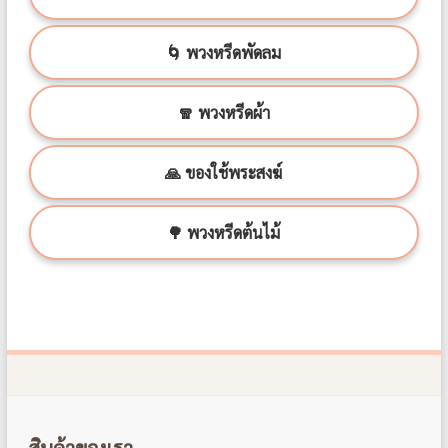
🌀 พวงหรีดพัดลม
🧣 พวงหรีดผ้า
🙏 ของใช้พระสงฆ์
🌳 พวงหรีดต้นไม้
สินค้าของเรา