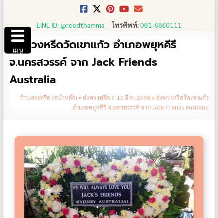
Skip
to
LINE ID: @reedthamma
โทรศัพท์:
081-6860111
content
ส่งพวงหรีดวัดเขาแก้ว อำเภอพยุหคีรี
เมนู
จ.นครสวรรค์ จาก Jack Friends
Australia
ร้านพวงหรีด (หน้าหลัก)
»
ส่งพวงหรีด 7-11 มี.ค. 2558
»
ส่งพวงหรีดวัดเขาแก้ว
อำเภอพยุหคีรี จ.นครสวรรค์ จาก Jack Friends Australia