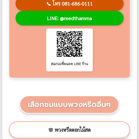
📞
โทร 081-686-0111
LINE: @reedthamma
สแกนเพื่อแอด LINE ร้าน
เลือกชมแบบพวงหรีดอื่นๆ
🌸 พวงหรีดดอกไม้สด