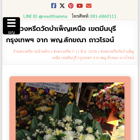
Skip
to
LINE ID: @reedthamma
โทรศัพท์:
081-6860111
content
ส่งพวงหรีดวัดบำเพ็ญเหนือ เขตมีนบุรี
เมนู
กรุงเทพฯ จาก พญ.ลักขณา ถาวโรจน์
ร้านพวงหรีด (หน้าหลัก)
»
ส่งพวงหรีด 7-11 มี.ค. 2558
»
ส่งพวงหรีดวัดบำเพ็ญ
เหนือ เขตมีนบุรี กรุงเทพฯ จาก พญ.ลักขณา ถาวโรจน์