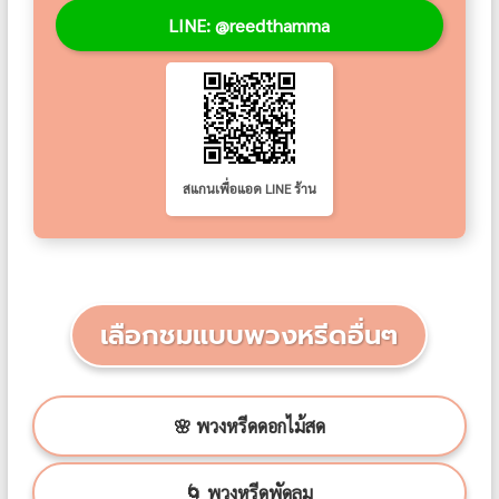
LINE: @reedthamma
สแกนเพื่อแอด LINE ร้าน
เลือกชมแบบพวงหรีดอื่นๆ
🌸 พวงหรีดดอกไม้สด
🌀 พวงหรีดพัดลม