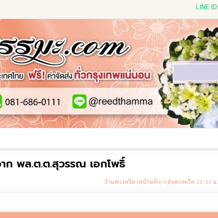
LINE I
ีดดอกไม้สด
พวงหรีดพัดลม
พวงหรีดผ้าห่ม
พวงหรีดขอ
าก พล.ต.ต.สุวรรณ เอกโพธิ์
ร้านพวงหรีด (หน้าหลัก)
»
ส่งพวงหรีด 21-31 ม