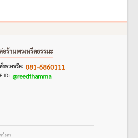
ต่อร้านพวงหรีดธรรมะ
081-6860111
ั่งพวงหรีด:
E ID:
@reedthamma
เนื้อหา