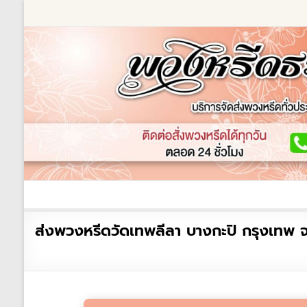
Skip
to
content
ร้านพวงหรีด
เกี่ยวกับเรา
พวงหรีดหรู
พวงหร
ร้าน
ส่งพวงหรีดวัดเทพลีลา บางกะปิ กรุงเทพ จ
พวงหรีด
ธรรมะ
ส่ง