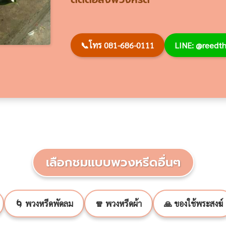
📞
โทร 081-686-0111
LINE: @reed
เลือกชมแบบพวงหรีดอื่นๆ
🌀 พวงหรีดพัดลม
🧣 พวงหรีดผ้า
🙏 ของใช้พระสงฆ์