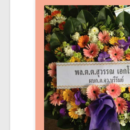
ได้
ทั่ว
ประเทศ
ร้าน
พวงหรีด
ส่ง
พวงหรีด
ทั่ว
ประเทศ