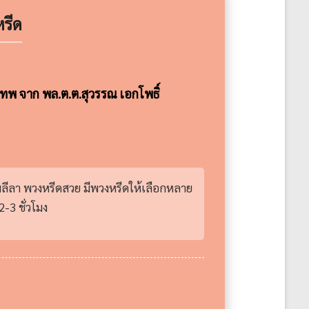
รีด
เทพ จาก พล.ต.ต.สุวรรณ เอกโพธิ์
พลีลา พวงหรีดสวย มีพวงหรีดให้เลือกหลาย
-3 ชั่วโมง