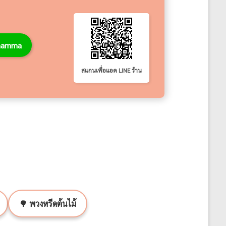
thamma
สแกนเพื่อแอด LINE ร้าน
🌳 พวงหรีดต้นไม้