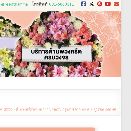
D: @reedthamma
โทรศัพท์:
081-6860111
งใช้
ขั้นตอนการสั่ง
ประวัติส่งพวงหรีด
ติดต่อ
.ค. 2558
»
ส่งพวงหรีดวัดเทพลีลา บางกะปิ กรุงเทพ จาก พล.ต.ต.สุวรรณ เอกโพธิ์