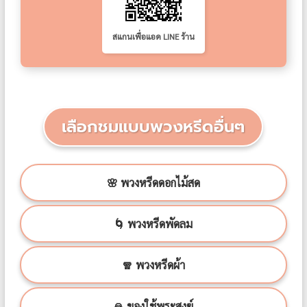
สแกนเพื่อแอด LINE ร้าน
เลือกชมแบบพวงหรีดอื่นๆ
🌸 พวงหรีดดอกไม้สด
🌀 พวงหรีดพัดลม
🧣 พวงหรีดผ้า
🙏 ของใช้พระสงฆ์