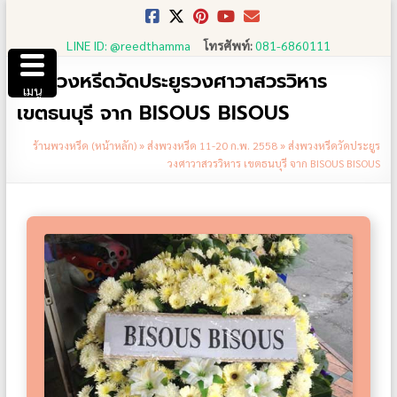
Skip
to
LINE ID: @reedthamma
โทรศัพท์:
081-6860111
content
ส่งพวงหรีดวัดประยูรวงศาวาสวรวิหาร
เมนู
เขตธนบุรี จาก BISOUS BISOUS
ร้านพวงหรีด (หน้าหลัก)
»
ส่งพวงหรีด 11-20 ก.พ. 2558
»
ส่งพวงหรีดวัดประยูร
วงศาวาสวรวิหาร เขตธนบุรี จาก BISOUS BISOUS