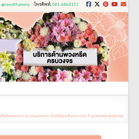
D: @reedthamma
โทรศัพท์:
081-6860111
งใช้
ขั้นตอนการสั่ง
ประวัติส่งพวงหรีด
ติดต่อ
หรีดวัดแปลงยาว อำเภอแปลงยาว จังหวัดฉะเชิงเทรา จาก ร้านเพชรทองรุ่งสุวรรณ์