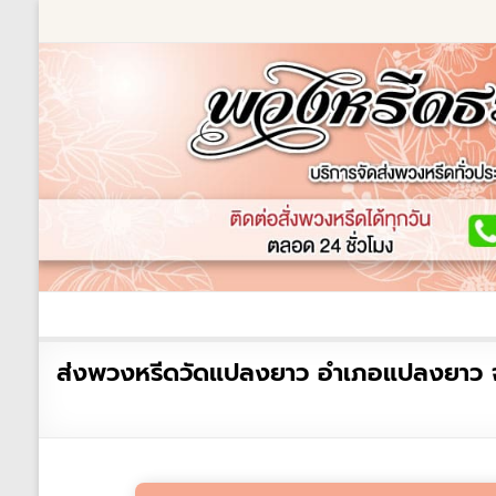
Skip
to
content
ร้านพวงหรีด
เกี่ยวกับเรา
พวงหรีดหรู
พวงหร
ร้าน
ส่งพวงหรีดวัดแปลงยาว อำเภอแปลงยาว จัง
พวงหรีด
ธรรมะ
ส่ง