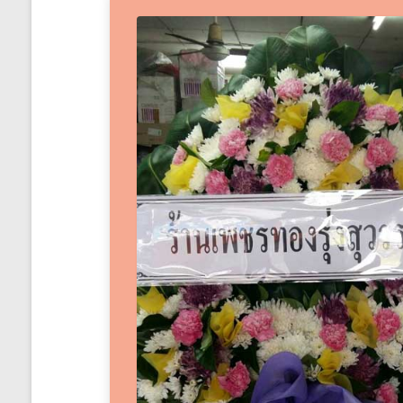
ได้
ทั่ว
ประเทศ
ร้าน
พวงหรีด
ส่ง
พวงหรีด
ทั่ว
ประเทศ