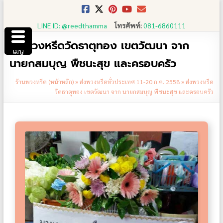
Skip
to
LINE ID: @reedthamma
โทรศัพท์:
081-6860111
content
ส่งพวงหรีดวัดธาตุทอง เขตวัฒนา จาก
เมนู
นายกสมบุญ พืชนะสุข และครอบครัว
ร้านพวงหรีด (หน้าหลัก)
»
ส่งพวงหรีดทั่วประเทศ 11-20 ก.ค. 2558
»
ส่งพวงหรีด
วัดธาตุทอง เขตวัฒนา จาก นายกสมบุญ พืชนะสุข และครอบครัว