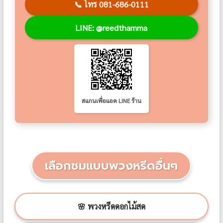
📞
โทร 081-686-0111
LINE: @reedthamma
สแกนเพื่อแอด LINE ร้าน
เลือกชมแบบพวงหรีดอื่นๆ
🌸 พวงหรีดดอกไม้สด