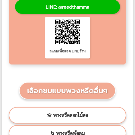
LINE: @reedthamma
สแกนเพื่อแอด LINE ร้าน
เลือกชมแบบพวงหรีดอื่นๆ
🌸 พวงหรีดดอกไม้สด
🌀 พวงหรีดพัดลม