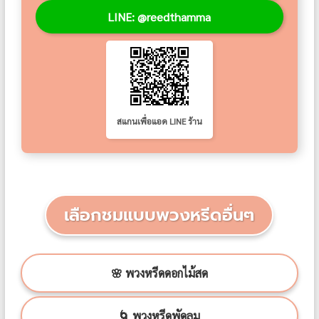
LINE: @reedthamma
สแกนเพื่อแอด LINE ร้าน
เลือกชมแบบพวงหรีดอื่นๆ
🌸 พวงหรีดดอกไม้สด
🌀 พวงหรีดพัดลม