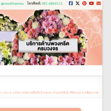
D: @reedthamma
โทรศัพท์:
081-6860111
งใช้
ขั้นตอนการสั่ง
ประวัติส่งพวงหรีด
ติดต่อ
 1-10 ก.ย. 2558
»
ส่งพวงหรีดวัดบ้านศาลา อำเภอขุขันธ์ ศรีสะเกษ ราชสิทธาราม