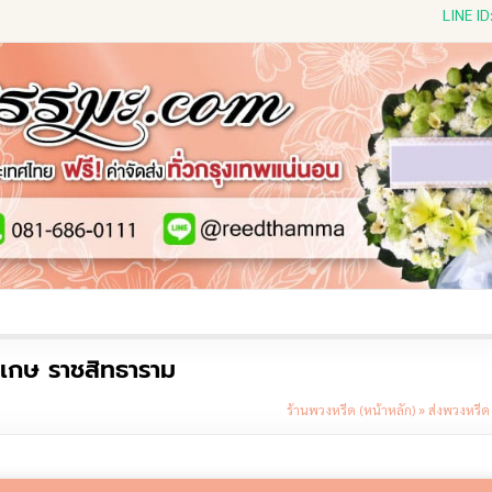
LINE I
ีดดอกไม้สด
พวงหรีดพัดลม
พวงหรีดผ้าห่ม
พวงหรีดขอ
ะเกษ ราชสิทธาราม
ร้านพวงหรีด (หน้าหลัก)
»
ส่งพวงหรีด