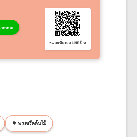
thamma
สแกนเพื่อแอด LINE ร้าน
🌳 พวงหรีดต้นไม้