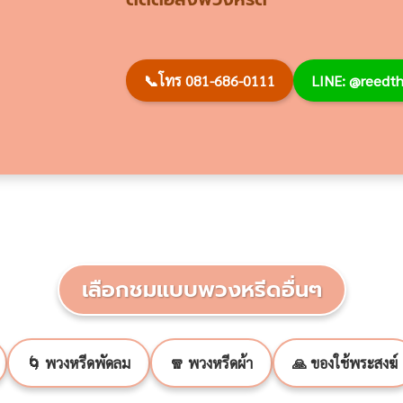
📞
โทร 081-686-0111
LINE: @reed
เลือกชมแบบพวงหรีดอื่นๆ
🌀 พวงหรีดพัดลม
🧣 พวงหรีดผ้า
🙏 ของใช้พระสงฆ์