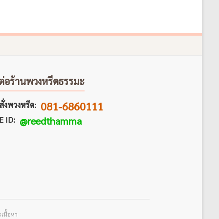
ต่อร้านพวงหรีดธรรมะ
081-6860111
ั่งพวงหรีด:
E ID:
@reedthamma
เนื้อหา