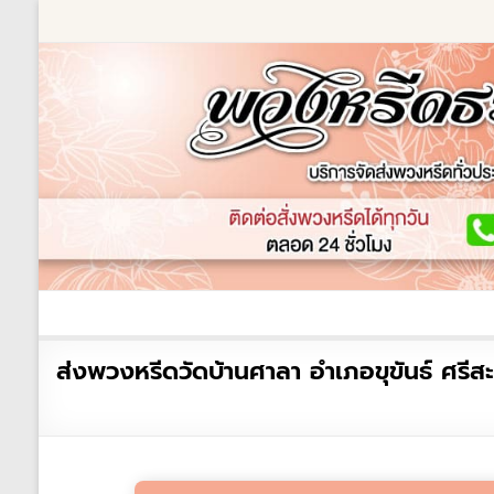
Skip
to
content
ร้านพวงหรีด
เกี่ยวกับเรา
พวงหรีดหรู
พวงหร
ร้าน
ส่งพวงหรีดวัดบ้านศาลา อำเภอขุขันธ์ ศรีส
พวงหรีด
ธรรมะ
ส่ง