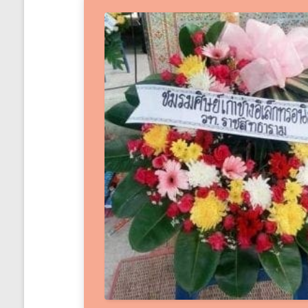
ได้
ทั่ว
ประเทศ
ร้าน
พวงหรีด
ส่ง
พวงหรีด
ทั่ว
ประเทศ