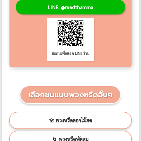
LINE: @reedthamma
สแกนเพื่อแอด LINE ร้าน
เลือกชมแบบพวงหรีดอื่นๆ
🌸 พวงหรีดดอกไม้สด
🌀 พวงหรีดพัดลม