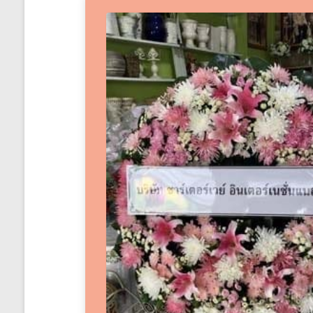
ได้
ทั่ว
ประเทศ
ร้าน
พวงหรีด
ส่ง
พวงหรีด
ทั่ว
ประเทศ