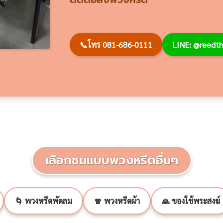
📞
โทร 081-686-0111
LINE: @reed
เลือกชมแบบพวงหรีดอื่นๆ
🌀 พวงหรีดพัดลม
🧣 พวงหรีดผ้า
🙏 ของใช้พระสงฆ์