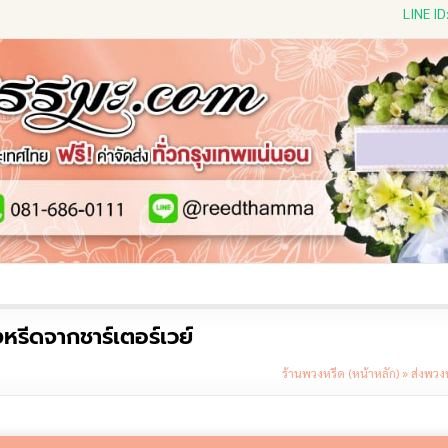
LINE I
ีดดอกไม้สด
พวงหรีดพัดลม
พวงหรีดผ้าห่ม
พวงหรีดขอ
รีดจากชาร์เตอร์เวย์
ร้านพวงหรีด (หน้าหลัก)
»
ส่งพวง