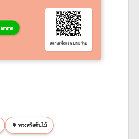
thamma
สแกนเพื่อแอด LINE ร้าน
🌳 พวงหรีดต้นไม้