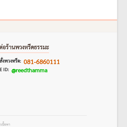
ต่อร้านพวงหรีดธรรมะ
081-6860111
ั่งพวงหรีด:
E ID:
@reedthamma
เนื้อหา