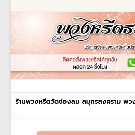
Skip
to
content
ร้านพวงหรีด
เกี่ยวกับเรา
พวงหรีดหรู
พวงหร
ร้าน
ร้านพวงหรีดวัดช่องลม สมุทรสงคราม พวงห
พวงหรีด
ธรรมะ
ส่ง