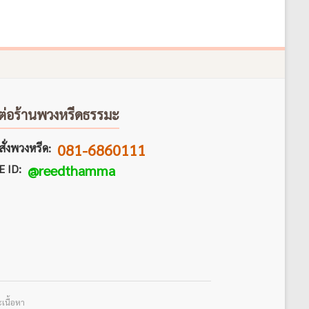
ต่อร้านพวงหรีดธรรมะ
081-6860111
ั่งพวงหรีด:
E ID:
@reedthamma
เนื้อหา