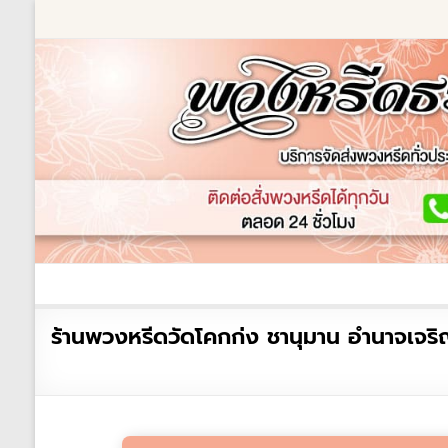
Skip
to
content
ร้านพวงหรีด
เกี่ยวกับเรา
พวงหรีดหรู
พวงหร
ร้าน
ร้านพวงหรีดวัดโคกก่ง ชานุมาน อำนาจเจ
พวงหรีด
ธรรมะ
ส่ง