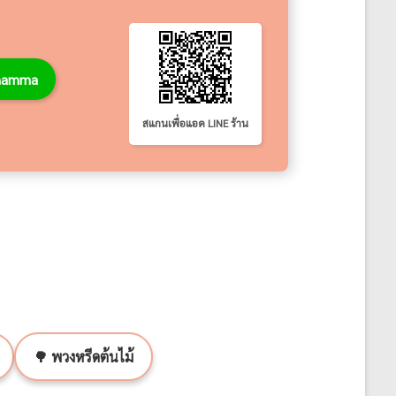
thamma
สแกนเพื่อแอด LINE ร้าน
🌳 พวงหรีดต้นไม้