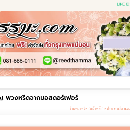
LINE I
ีดดอกไม้สด
พวงหรีดพัดลม
พวงหรีดผ้าห่ม
พวงหรีดขอ
ริญ พวงหรีดจากมอสดอร์เฟอร์
ร้านพวงหรีด (หน้าหลัก)
»
ส่งพวงหรีด ม.ค