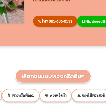
📞
โทร 081-686-0111
LINE: @reed
เลือกชมแบบพวงหรีดอื่นๆ
🌀 พวงหรีดพัดลม
🧣 พวงหรีดผ้า
🙏 ของใช้พระสงฆ์