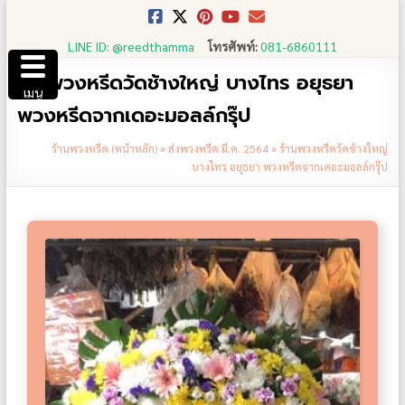
Skip
to
LINE ID: @reedthamma
โทรศัพท์:
081-6860111
content
ร้านพวงหรีดวัดช้างใหญ่ บางไทร อยุธยา
เมนู
พวงหรีดจากเดอะมอลล์กรุ๊ป
ร้านพวงหรีด (หน้าหลัก)
»
ส่งพวงหรีด มี.ค. 2564
»
ร้านพวงหรีดวัดช้างใหญ่
บางไทร อยุธยา พวงหรีดจากเดอะมอลล์กรุ๊ป